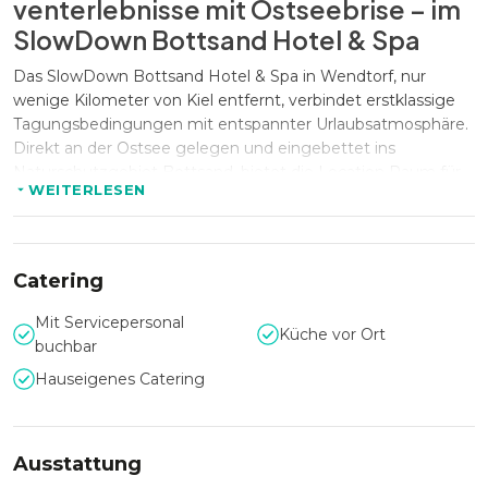
venterlebnisse mit Ostseebrise – im
SlowDown Bottsand Hotel & Spa
Das SlowDown Bottsand Hotel & Spa in Wendtorf, nur
wenige Kilometer von Kiel entfernt, verbindet erstklassige
Tagungsbedingungen mit entspannter Urlaubsatmosphäre.
Direkt an der Ostsee gelegen und eingebettet ins
Naturschutzgebiet Bottsand, bietet die Location Raum für
WEITERLESEN
Veranstaltungen mit bis zu 162 Personen – sei es für
Business-Meetings, Workshops oder exklusive Feiern. Die
traumhafte Lage am Wasser schafft eine inspirierende
Kulisse, in der Arbeit und Entspannung Hand in Hand gehen.
Catering
Mit Servicepersonal
Küche vor Ort
Rückzugsort mit professioneller
buchbar
Ausstattung
Hauseigenes Catering
Mit über 500 m² Tagungsfläche, lichtdurchfluteten
Konferenzräumen und Ostseeblick bietet das SlowDown
Bottsand Hotel & Spa ideale Bedingungen für produktive
Ausstattung
Meetings und kreative Formate. Modernste Technik,