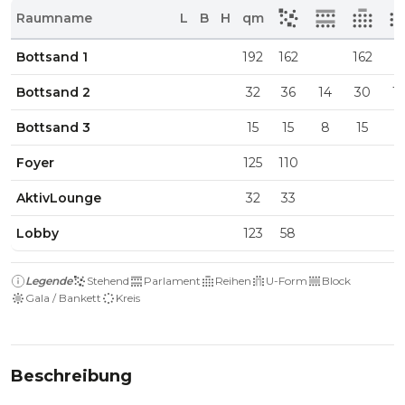
Raumname
L
B
H
qm
Bottsand 1
192
162
162
Bottsand 2
32
36
14
30
1
Bottsand 3
15
15
8
15
6
Foyer
125
110
AktivLounge
32
33
Lobby
123
58
Legende
Stehend
Parlament
Reihen
U-Form
Block
Gala / Bankett
Kreis
Beschreibung