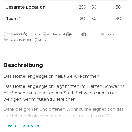
Gesamte Location
250
50
30
Raum 1
60
50
30
Legende
Stehend
Parlament
Reihen
U-Form
Block
Gala / Bankett
Kreis
Beschreibung
Das Hostel engelsgleich heißt Sie willkommen!
Das Hostel engelsgleich liegt mitten im Herzen Schwerins.
Alle Sehenswürdigkeiten der Stadt Schwerin sind in nur
wenigen Gehminuten zu erreichen.
Dank der großen und offenen Wohnküche eignet sich das
Hostel engelsgleich bestens für Feiern für bis zu 40
Personen. Der hauseigene Garten bietet Ihnen und Ihren
WEITERLESEN
Gästen die Möglichkeit, draußen zu Feiern und zu Grillen.