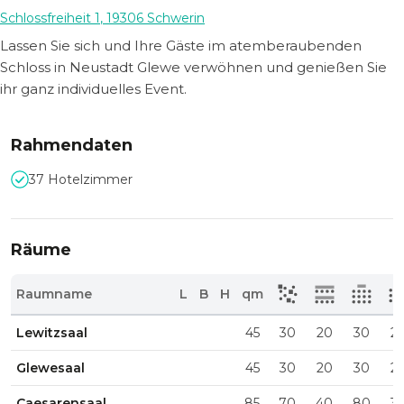
Schlossfreiheit 1
,
19306
Schwerin
Lassen Sie sich und Ihre Gäste im atemberaubenden
Schloss in Neustadt Glewe verwöhnen und genießen Sie
ihr ganz individuelles Event.
Rahmendaten
37 Hotelzimmer
Räume
Raumname
L
B
H
qm
Lewitzsaal
45
30
20
30
2
Glewesaal
45
30
20
30
2
Caesarensaal
85
70
40
80
3