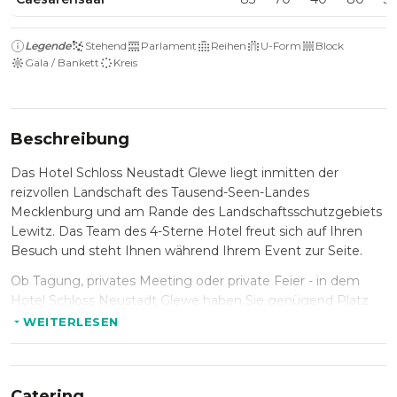
Legende
Stehend
Parlament
Reihen
U-Form
Block
Gala / Bankett
Kreis
Beschreibung
Das Hotel Schloss Neustadt Glewe liegt inmitten der
reizvollen Landschaft des Tausend-Seen-Landes
Mecklenburg und am Rande des Landschaftsschutzgebiets
Lewitz. Das Team des 4-Sterne Hotel freut sich auf Ihren
Besuch und steht Ihnen während Ihrem Event zur Seite.
Ob Tagung, privates Meeting oder private Feier - in dem
Hotel Schloss Neustadt Glewe haben Sie genügend Platz
für Ihr Event. Sie haben die Wahl zwischen drei
WEITERLESEN
Veranstaltungsräumen, welche im Erdgeschoss liegen und
daher über Tageslicht verfügen. Die Räume können nach
Wunsch abgedunkelt werden.
Catering