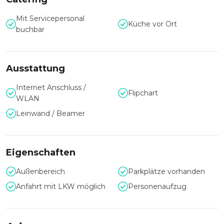
Bei einem Anlass mit bis zu 80 Personen empfiehlt das
Team des Hotel Schloss Neustadt Glewe den Caesarensaal,
Mit Servicepersonal
Küche vor Ort
dieser bietet ein prachtvolles Ambiente durch die edle
buchbar
Holzverkleidung und der prunkvollen Stuckdecke. Zusätzlich
können die Gäste den Ausblick auf die Elde genießen. Für
Veranstaltungen mit bis zu 40 Personen bieten sich im
Ausstattung
Lewitzsaal und im Glewesaal perfekt an. Beide Räume
verfügen über Tageslicht.
Internet Anschluss /
Flipchart
WLAN
Das Hotel Schloss Neustadt Glewe bietet Ihnen 37
verschiedene Zimmer als Übernachtungsmöglichkeit. Alle
Leinwand / Beamer
Zimmer verfügen über WLAN. Ihr Auto können Sie auf dem
naheliegenden Hotel-Parkplatz parken.
Eigenschaften
Außenbereich
Parkplätze vorhanden
Anfahrt mit LKW möglich
Personenaufzug