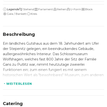
Legende
Stehend
Parlament
Reihen
U-Form
Block
Gala / Bankett
Kreis
Beschreibung
Ein ländliches Gutshaus aus dem 18. Jahrhundert am Ufer
der Stepenitz gelegen, ein beeindruckendes Gebäude,
außergewöhnliches Interieur. Das Schlossmuseum
Wolfshagen, welches fast 800 Jahre der Sitz der Familie
Gans zu Putlitz war, nimmt heutzutage zweierlei
Funktionen ein; zum einen fungiert es mit seinem
historischen Wert als "bewohnbares" Museum, zum anderen
bezaubert es seine Gäste als Veranstaltungs-Location mit
WEITERLESEN
herausragender Innenausstattung. Ein traumhafter
Gartensaal bietet den richtigen Rahmen für Trauungen,
Vorträge oder Konzerte und bietet bis zu 60 Personen Platz.
Das elegante Esszimmer lädt zu Empfängen, Kaffeetafeln
Catering
oder Caterings ein. Die angrenzende Kapelle macht