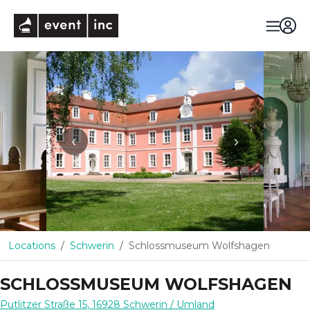
eventinc
‹
›
Locations
Schwerin
Schlossmuseum Wolfshagen
SCHLOSSMUSEUM WOLFSHAGEN
Putlitzer Straße 15
,
16928
Schwerin
/ Umland