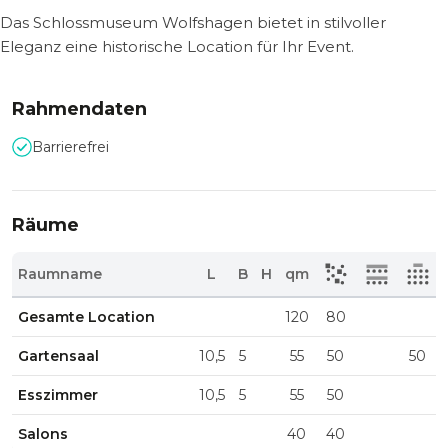
Das Schlossmuseum Wolfshagen bietet in stilvoller
Eleganz eine historische Location für Ihr Event.
Rahmendaten
Barrierefrei
Räume
Raumname
L
B
H
qm
Gesamte Location
120
80
Gartensaal
10,5
5
55
50
50
Esszimmer
10,5
5
55
50
Salons
40
40