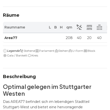
Räume
Raumname
L
B
H
qm
Area77
208
40
20
40
1
Legende
Stehend
Parlament
Reihen
U-Form
Block
Gala / Bankett
Kreis
Beschreibung
Optimal gelegen im Stuttgarter
Westen
Das AREA77 befindet sich im lebendigen Stadtteil
Stuttgart-West und bietet eine hervorragende