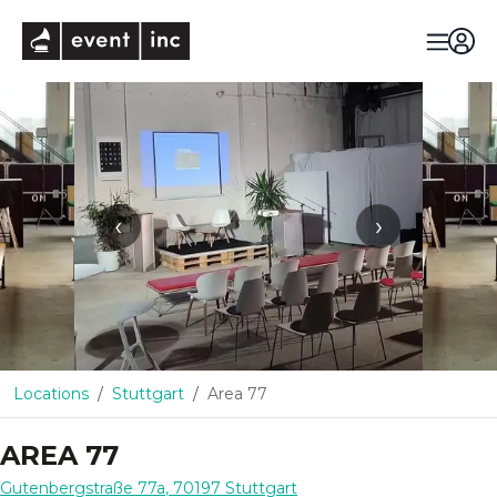
eventinc
‹
›
Locations
Stuttgart
Area 77
AREA 77
Gutenbergstraße 77a
,
70197
Stuttgart