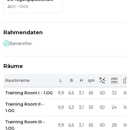
10
–
1000
Rahmendaten
Barrierefrei
Räume
Raumname
L
B
H
qm
Training Room I - 1.OG
9,9
6,6
3,1
65
60
32
60
Training Room II -
9,9
5,3
3,1
53
50
24
50
1.OG
Training Room III -
9,9
6,6
3,1
65
60
28
60
1.OG