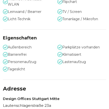
unterschiedlichen Tagungsräumen ist Platz für 5 bis 200
Flipchart
WLAN
Teilnehmer.
Leinwand / Beamer
TV / Screen
Flexible Raumgestaltung für Events
Licht-Technik
Tonanlage / Mikrofon
jeder Größe
Ganz auf Ihre Bedürfnisse abgestimmt, können Sie neben
den Räumen auch verschiedene Services sowie Catering
Eigenschaften
dazubuchen – einzeln oder ab 15 Personen auch als
Tagungspauschale.
Außenbereich
Parkplätze vorhanden
Barrierefrei
Klimatisiert
Personenaufzug
Lastenaufzug
Tageslicht
Adresse
Design Offices Stuttgart Mitte
Lautenschlagerstraße 23a