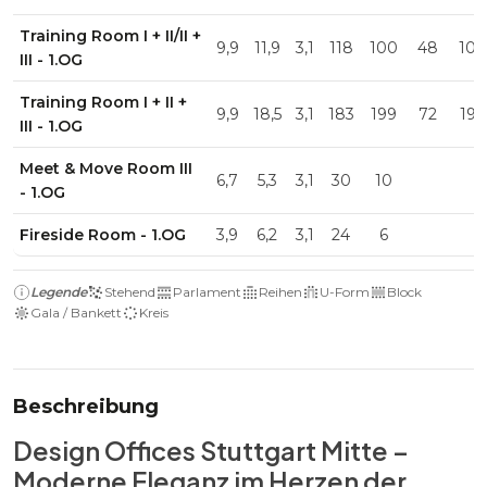
Training Room I + II/II +
9,9
11,9
3,1
118
100
48
100
III - 1.OG
Training Room I + II +
9,9
18,5
3,1
183
199
72
199
III - 1.OG
Meet & Move Room III
6,7
5,3
3,1
30
10
- 1.OG
Fireside Room - 1.OG
3,9
6,2
3,1
24
6
Legende
Stehend
Parlament
Reihen
U-Form
Block
Gala / Bankett
Kreis
Beschreibung
Design Offices Stuttgart Mitte –
Moderne Eleganz im Herzen der