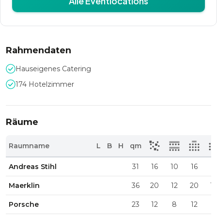
Alle Eventlocations
Rahmendaten
Hauseigenes Catering
174 Hotelzimmer
Räume
Raumname
L
B
H
qm
Andreas Stihl
31
16
10
16
8
Maerklin
36
20
12
20
1
Porsche
23
12
8
12
6