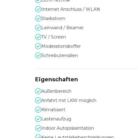
Licht-Technik
A81, einer der Verkehrshauptschlagadern des S
Internet Anschluss / WLAN
Starkstrom
Herzliche Einladung
Leinwand / Beamer
TV / Screen
Das Team der MHPArena freut sich auf Ihren B
Moderationskoffer
Schreibutensilien
Eigenschaften
Außenbereich
Anfahrt mit LKW möglich
Klimatisiert
Lastenaufzug
Indoor Autopräsentation
Keine Lautstärkebeschränkungen