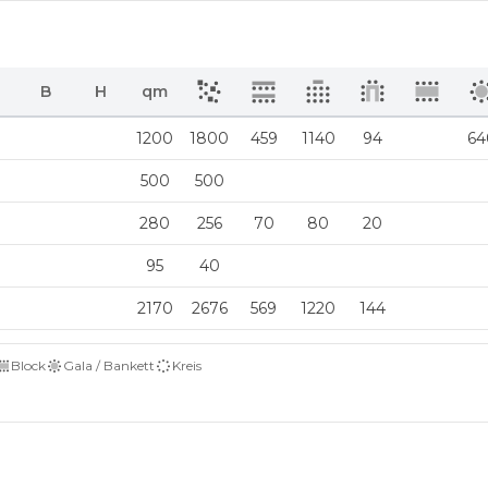
B
H
qm
1200
1800
459
1140
94
64
500
500
280
256
70
80
20
95
40
2170
2676
569
1220
144
Block
Gala / Bankett
Kreis