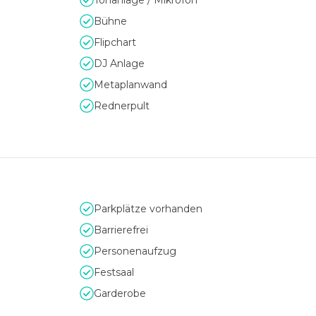
Tonanlage / Mikrofon
üdens.
Bühne
Flipchart
DJ Anlage
Metaplanwand
esuch!
Rednerpult
Parkplätze vorhanden
Barrierefrei
Personenaufzug
Festsaal
Garderobe