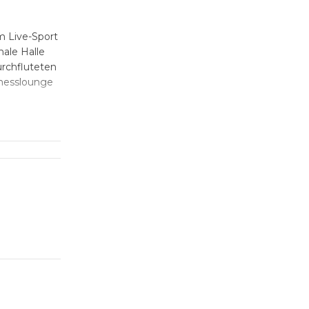
m Live-Sport
ale Halle
urchfluteten
inesslounge
te
ents oder
 Gäste
rer Nähe des
nuten zur