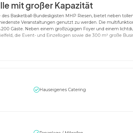
lle mit großer Kapazität
des Basketball-Bundesligisten MHP Riesen, bietet neben tolle
hiedenste Veranstaltungen genutzt zu werden. Die multifunktion
u 6.200 Gäste. Neben einem großzügigen Foyer und einem lichtd
lfeld, die Event- und Einzellogen sowie die 300 m² große Bus
ible Eventflächen
ben einem Panoramablick über die Halle jeweils über vorgelager
en in der Halle noch besser verfolgen lässt. Für Ihre Firmenev
orragend. Auf 300 m² können hier Veranstaltungen für bis zu 300
Hauseigenes Catering
ndung
günstige Verkehrslage. So befindet sich die Arena in unmittelba
nenstadt entfernt. Mit dem Auto sind es zudem nur wenige Mi