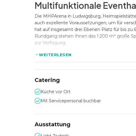
Multifunktionale Eventha
Die MHPArena in Ludwigsburg, Heimspielstätte 
auch exzellente Voraussetzungen, um für versc
hat auf insgesamt drei Ebenen Platz für bis z
Rundgang stehen Ihnen das 1.200 m² große Spie
zur Verfügung.
WEITERLESEN
Exklusive Logen und flex
Die Event- sowie acht Einzellogen verfügen ne
Catering
Logenbalkone, von welchen aus sich das Gescheh
Privatfeiern eignet sich der Businessclub herv
Küche vor Ort
stattfinden.
Mit Servicepersonal buchbar
Optimale Verkehrsanbi
Ausstattung
Ein weiteres großes Plus der MHPArena ist die 
Hauptbahnhofes, nur 10 Gehminuten von der In