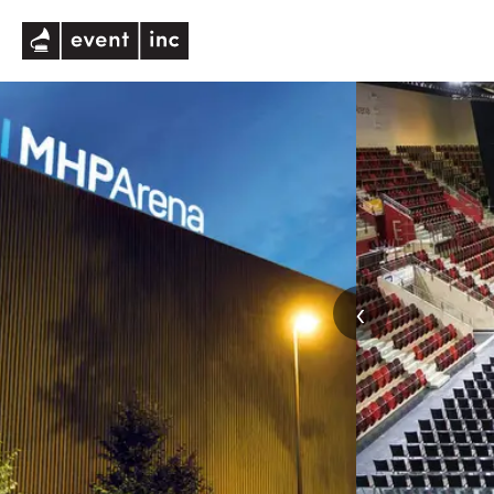
eventinc
‹