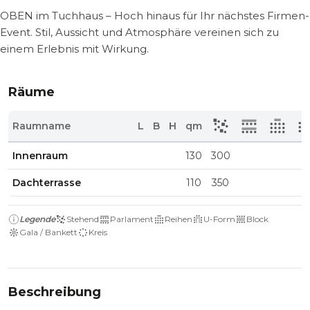
OBEN im Tuchhaus – Hoch hinaus für Ihr nächstes Firmen-
Event. Stil, Aussicht und Atmosphäre vereinen sich zu
einem Erlebnis mit Wirkung.
Räume
Raumname
L
B
H
qm
Innenraum
130
300
Dachterrasse
110
350
Legende
Stehend
Parlament
Reihen
U-Form
Block
Gala / Bankett
Kreis
Beschreibung