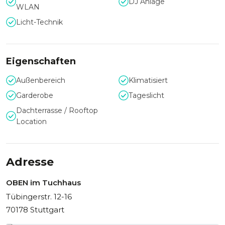
DJ Anlage
WLAN
Passende Anlässe für
Licht-Technik
Firmenveranstaltungen
OBEN im Tuchhaus eignet sich optimal für Tagungen,
Eigenschaften
Networking-Events, Produktlaunches, Sommerfeste oder
Weihnachtsfeiern von Unternehmen. Vom Meeting mit
Außenbereich
Klimatisiert
Präsentation über Gala-Dinner bis zur After-Work-Party
bietet die Location vielfältige Einsatzmöglichkeiten.
Garderobe
Tageslicht
Dachterrasse / Rooftop
Location
Adresse
OBEN im Tuchhaus
Tübingerstr. 12-16
70178 Stuttgart