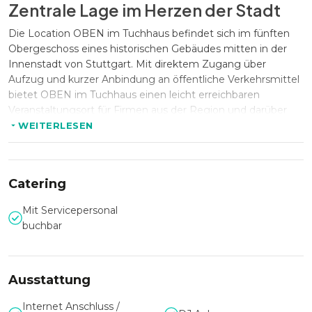
Zentrale Lage im Herzen der Stadt
Die Location OBEN im Tuchhaus befindet sich im fünften
Obergeschoss eines historischen Gebäudes mitten in der
Innenstadt von Stuttgart. Mit direktem Zugang über
Aufzug und kurzer Anbindung an öffentliche Verkehrsmittel
bietet OBEN im Tuchhaus einen leicht erreichbaren
Veranstaltungsort für Firmen aus der Region und darüber
hinaus.
WEITERLESEN
Kapazität & Größe der Location
Catering
Die Eventfläche von OBEN im Tuchhaus umfasst rund 110
Mit Servicepersonal
m² im Innenbereich und eine angrenzende Dachterrasse
buchbar
von ca. 130 m². Bei Events in der Gesamtnutzung bietet die
Location Platz für bis zu 300 Gäste. Dank der flexiblen
Raumaufteilung lassen sich sowohl Workshops und
Seminare als auch größere Firmenfeiern oder
Ausstattung
Produktpräsentationen realisieren.
Internet Anschluss /