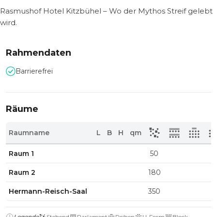
Rasmushof Hotel Kitzbühel – Wo der Mythos Streif gelebt
wird.
Rahmendaten
Barrierefrei
Räume
Raumname
L
B
H
qm
Raum 1
50
Raum 2
180
Hermann-Reisch-Saal
350
Legende
Stehend
Parlament
Reihen
U-Form
Block