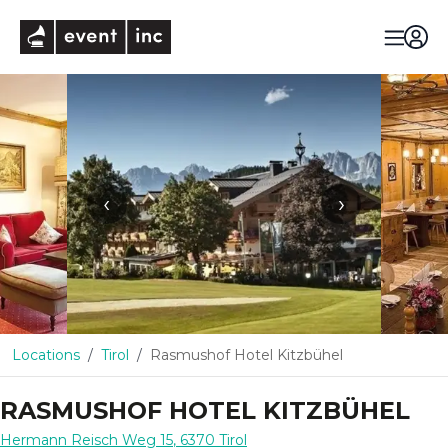
eventinc
‹
›
Locations
Tirol
Rasmushof Hotel Kitzbühel
RASMUSHOF HOTEL KITZBÜHEL
Hermann Reisch Weg 15
,
6370
Tirol