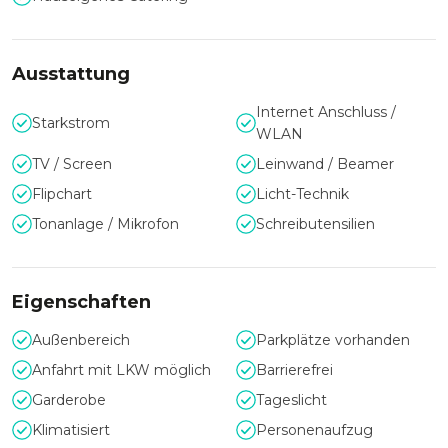
Lage und Service
Durch die zentrale sowie verkehrsgünstigen Lage wird eine
komfortable Anreise sowohl mit allen öffentlichen
Ausstattung
Verkehrsmitteln als auch mit dem PKW ermöglicht.
Gern steht Ihnen das erfahrene, kompetente und
Internet Anschluss /
Starkstrom
professionelle Team bei der Planung, im Aufbau und bei der
WLAN
Durchführung eines Events mit Rat und Tat zur Seite.
TV / Screen
Leinwand / Beamer
Flipchart
Licht-Technik
Tonanlage / Mikrofon
Schreibutensilien
Eigenschaften
Außenbereich
Parkplätze vorhanden
Anfahrt mit LKW möglich
Barrierefrei
Garderobe
Tageslicht
Klimatisiert
Personenaufzug