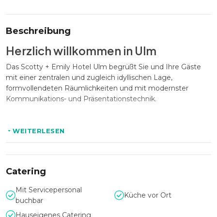
Beschreibung
Herzlich willkommen in Ulm
Das Scotty + Emily Hotel Ulm begrüßt Sie und Ihre Gäste
mit einer zentralen und zugleich idyllischen Lage,
formvollendeten Räumlichkeiten und mit modernster
Kommunikations- und Präsentationstechnik.
Ihr Event in einem 4-Sterne-Hotel
WEITERLESEN
Das Scotty + Emily Hotel Ulm bietet bis zu 75 Personen
Platz und eignet sich hervorragend für Firmenevents,
Tagungen, PR & Marketing Events, Meetings, Dinner
Catering
Events, Hochzeiten, Teamevents, Sommerfeste, private
Mit Servicepersonal
Feierlichkeiten und aufregende Foto- und Filmevents.
Küche vor Ort
buchbar
Hauseigenes Catering