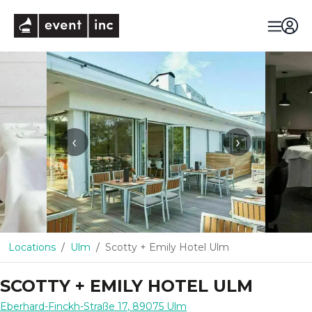
eventinc
‹
›
Locations
Ulm
Scotty + Emily Hotel Ulm
SCOTTY + EMILY HOTEL ULM
Eberhard-Finckh-Straße 17
,
89075
Ulm