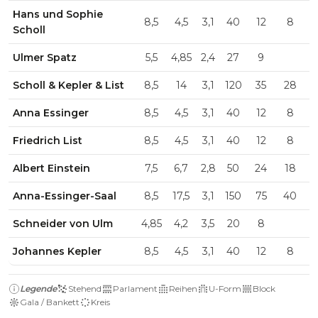
Hans und Sophie
8,5
4,5
3,1
40
12
8
Scholl
Ulmer Spatz
5,5
4,85
2,4
27
9
Scholl & Kepler & List
8,5
14
3,1
120
35
28
Anna Essinger
8,5
4,5
3,1
40
12
8
Friedrich List
8,5
4,5
3,1
40
12
8
Albert Einstein
7,5
6,7
2,8
50
24
18
Anna-Essinger-Saal
8,5
17,5
3,1
150
75
40
Schneider von Ulm
4,85
4,2
3,5
20
8
Johannes Kepler
8,5
4,5
3,1
40
12
8
Legende
Stehend
Parlament
Reihen
U-Form
Block
Gala / Bankett
Kreis