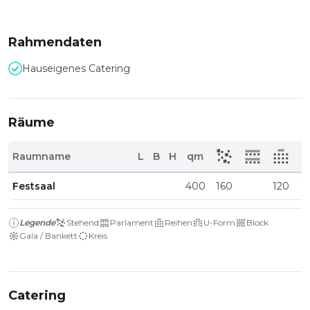
Rahmendaten
Hauseigenes Catering
Räume
Raumname
L
B
H
qm
Festsaal
400
160
120
1
Legende
Stehend
Parlament
Reihen
U-Form
Block
Gala / Bankett
Kreis
Catering