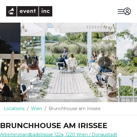
eventinc
‹
›
Locations
Wien
Brunchhouse am Irissee
BRUNCHHOUSE AM IRISSEE
Arbeiterstrandbadstrasse 122a
,
1220
Wien
/ Donaustadt