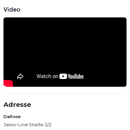
Video
Adresse
DaRose
Jakov-Lind-Straße 2/2