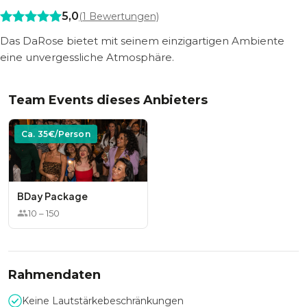
5,0
(
1
Bewertungen)
Das DaRose bietet mit seinem einzigartigen Ambiente
eine unvergessliche Atmosphäre.
Team Events dieses Anbieters
Ca.
35
€/Person
BDay Package
10
–
150
Rahmendaten
Keine Lautstärkebeschränkungen