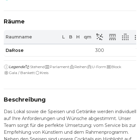
Räume
Raumname
L
B
H
qm
DaRose
300
1
Legende
Stehend
Parlament
Reihen
U-Form
Block
Gala / Bankett
Kreis
Beschreibung
Das Lokal sowie die Speisen und Getränke werden individuell
auf Ihre Anforderungen und Wünsche abgestimmt. Unser
Team sorgt für die perfekte Umsetzung: vom Service bis zur
Empfehlung von Künstlern und dem Rahmenprogramm.
Neben den Speisen sind unsere Cocktails ein Highlight auf