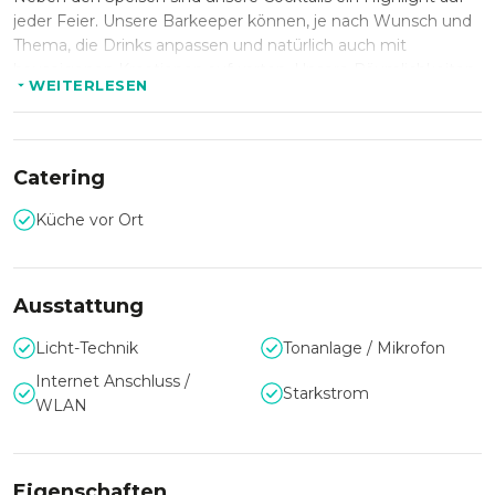
jeder Feier. Unsere Barkeeper können, je nach Wunsch und
Thema, die Drinks anpassen und natürlich auch mit
hauseigenen Kreationen aufwarten. Unsere Räumlichkeiten
WEITERLESEN
können für Ihr Event auch exklusiv gebucht werden.
Unvergessliche Momente, einzigartige Events.
Auf Ihre Bedürfnisse maßgeschneidert. FÜR JEDEN
ANLASS DIE PASSENDE LÖSUNG​ : Geburtstagsfeiern,
Catering
Privatveranstaltung,
Firmenfeiern, Firmenjubiläen, Teambuilding-Events, PR &
Küche vor Ort
Marketing Event, Weihnachtsfeiern, Geschäftsessen,
Junggesell: innen Abschiede, Live Musik
Ausstattung
Licht-Technik
Tonanlage / Mikrofon
Internet Anschluss /
Starkstrom
WLAN
Eigenschaften