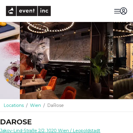
eventinc
‹
›
Locations
Wien
DaRose
DAROSE
Jakov-Lind-Straße 2/2
,
1020
Wien
/ Leopoldstadt