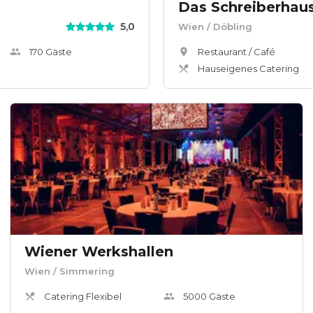
Das Schreiberhau
5,0
Wien
/ Döbling
170
Gäste
Restaurant / Café
Hauseigenes Catering
Wiener Werkshallen
Wien
/ Simmering
Catering Flexibel
5000
Gäste