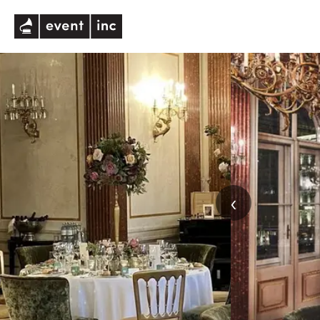
eventinc
‹