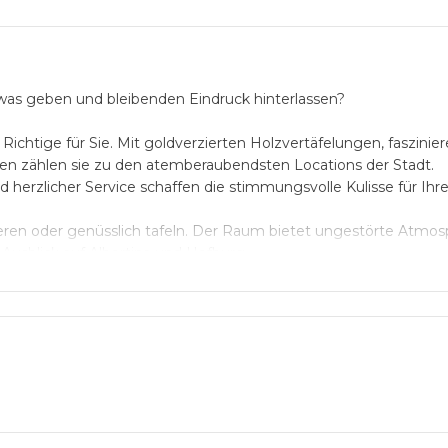
was geben und bleibenden Eindruck hinterlassen?
Richtige für Sie. Mit goldverzierten Holzvertäfelungen, faszinie
zählen sie zu den atemberaubendsten Locations der Stadt.
d herzlicher Service schaffen die stimmungsvolle Kulisse für Ihr
ieren oder genüsslich tafeln. Der Raum bietet ungestörte Atmos
usblick auf Albertina und Hofburg.