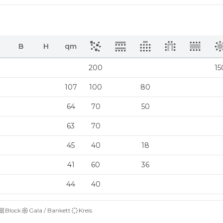
B
H
qm
200
15
107
100
80
64
70
50
63
70
45
40
18
41
60
36
44
40
Block
Gala / Bankett
Kreis