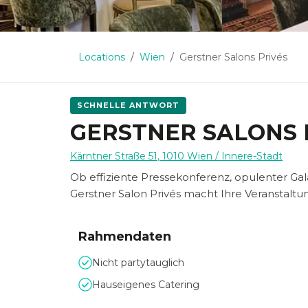
Locations
Wien
Gerstner Salons Privés
SCHNELLE ANTWORT
GERSTNER SALONS 
Kärntner Straße 51
,
1010
Wien
/ Innere-Stadt
Ob effiziente Pressekonferenz, opulenter Ga
Gerstner Salon Privés macht Ihre Veranstaltun
Rahmendaten
Nicht partytauglich
Hauseigenes Catering