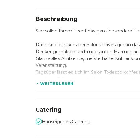
Beschreibung
Sie wollen Ihrem Event das ganz besondere Et
Dann sind die Gerstner Salons Privés genau das 
Deckengemälden und imposanten Marmorsäulen 
Glanzvolles Ambiente, meisterhafte Kulinarik un
Veranstaltung.
Tagsüber lässt es sich im Salon Todesco konfer
moderne Präsentationstechnik und den besten A
WEITERLESEN
Catering
Hauseigenes Catering