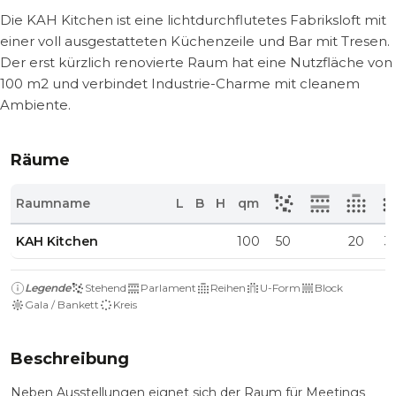
Die KAH Kitchen ist eine lichtdurchflutetes Fabriksloft mit
einer voll ausgestatteten Küchenzeile und Bar mit Tresen.
Der erst kürzlich renovierte Raum hat eine Nutzfläche von
100 m2 und verbindet Industrie-Charme mit cleanem
Ambiente.
Räume
Raumname
L
B
H
qm
KAH Kitchen
100
50
20
3
Legende
Stehend
Parlament
Reihen
U-Form
Block
Gala / Bankett
Kreis
Beschreibung
Neben Ausstellungen eignet sich der Raum für Meetings