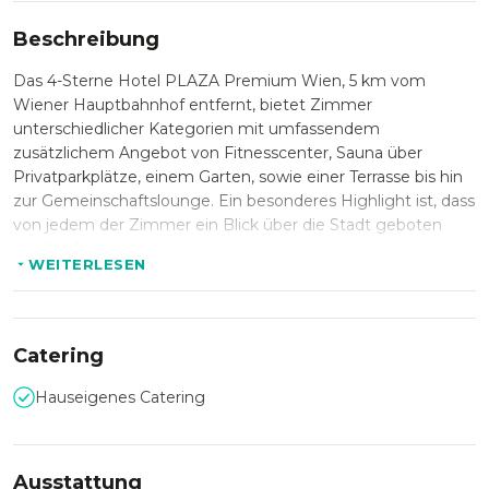
Beschreibung
Das 4-Sterne Hotel PLAZA Premium Wien, 5 km vom
Wiener Hauptbahnhof entfernt, bietet Zimmer
unterschiedlicher Kategorien mit umfassendem
zusätzlichem Angebot von Fitnesscenter, Sauna über
Privatparkplätze, einem Garten, sowie einer Terrasse bis hin
zur Gemeinschaftslounge. Ein besonderes Highlight ist, dass
von jedem der Zimmer ein Blick über die Stadt geboten
werden kann.
WEITERLESEN
Neben Tagungen und Kongressen, Sommerfesten und
Weihnachtsfeiern, bietet sich das Hotel als Ort für Dinner
Events, Hochzeiten, Geburtstagspartys und sogar als
Catering
Location für Film-/Foto- und Marketingevents.
Hauseigenes Catering
Ausstattung