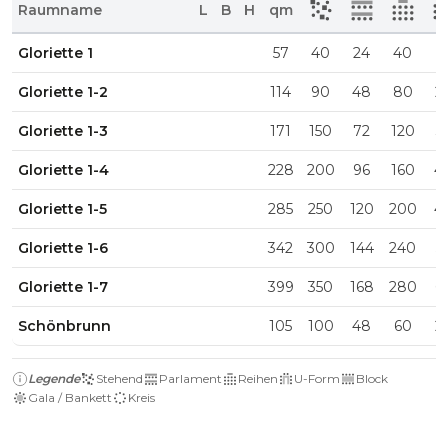
Raumname
L
B
H
qm
Gloriette 1
57
40
24
40
1
Gloriette 1-2
114
90
48
80
2
Gloriette 1-3
171
150
72
120
3
Gloriette 1-4
228
200
96
160
4
Gloriette 1-5
285
250
120
200
4
Gloriette 1-6
342
300
144
240
5
Gloriette 1-7
399
350
168
280
6
Schönbrunn
105
100
48
60
2
Legende
Stehend
Parlament
Reihen
U-Form
Block
Gala / Bankett
Kreis