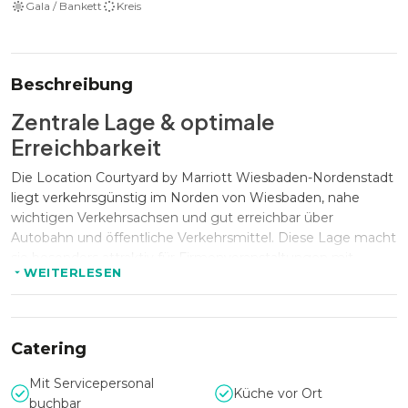
Gala / Bankett
Kreis
Beschreibung
Zentrale Lage & optimale
Erreichbarkeit
Die Location Courtyard by Marriott Wiesbaden-Nordenstadt
liegt verkehrsgünstig im Norden von Wiesbaden, nahe
wichtigen Verkehrsachsen und gut erreichbar über
Autobahn und öffentliche Verkehrsmittel. Diese Lage macht
sie besonders attraktiv für Firmenveranstaltungen mit
WEITERLESEN
regionalen wie überregionalen Gästen. Durch die Nähe zu
Flughafen, Industrie- und Geschäftsstandorten, Hotels und
gastronomischen Einrichtungen entsteht ein komfortables
Umfeld für Business-Events mit hohem Anspruch.
Catering
Mit Servicepersonal
Küche vor Ort
Kapazität & vielseitige
buchbar