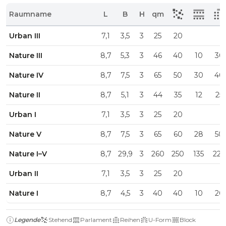
Raumname
L
B
H
qm
Urban III
7,1
3,5
3
25
20
Nature III
8,7
5,3
3
46
40
10
30
Nature IV
8,7
7,5
3
65
50
30
40
Nature II
8,7
5,1
3
44
35
12
25
Urban I
7,1
3,5
3
25
20
Nature V
8,7
7,5
3
65
60
28
50
Nature I–V
8,7
29,9
3
260
250
135
220
Urban II
7,1
3,5
3
25
20
Nature I
8,7
4,5
3
40
40
10
20
Legende
Stehend
Parlament
Reihen
U-Form
Block