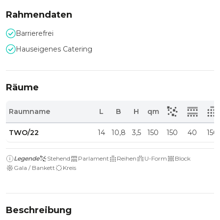
Rahmendaten
Barrierefrei
Hauseigenes Catering
Räume
Raumname
L
B
H
qm
TWO/22
14
10,8
3,5
150
150
40
150
Legende
Stehend
Parlament
Reihen
U-Form
Block
Gala / Bankett
Kreis
Beschreibung