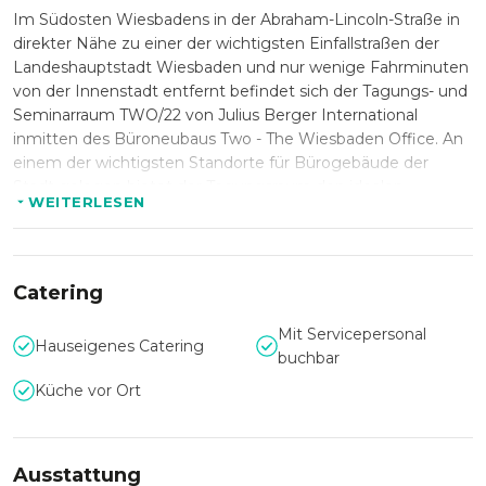
Im Südosten Wiesbadens in der Abraham-Lincoln-Straße in
direkter Nähe zu einer der wichtigsten Einfallstraßen der
Landeshauptstadt Wiesbaden und nur wenige Fahrminuten
von der Innenstadt entfernt befindet sich der Tagungs- und
Seminarraum TWO/22 von Julius Berger International
inmitten des Büroneubaus Two - The Wiesbaden Office. An
einem der wichtigsten Standorte für Bürogebäude der
Stadt gelegen bietet der Tagungsraum den idealen
WEITERLESEN
Ausgangspunkt für sowohl Seminare, Meetings als auch
Firmenevents. Neben zeitgemäßer Tagungstechnik sorgt
ein professionelles Catering für Ihr Wohlergehen während
Sie und Ihre Gäste sich kreativ und produktiv Ihrer Arbeit
Catering
widmen.
Mit Servicepersonal
Hauseigenes Catering
buchbar
Küche vor Ort
Ausstattung