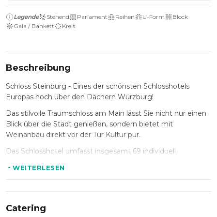
Legende
Stehend
Parlament
Reihen
U-Form
Block
Gala / Bankett
Kreis
Beschreibung
Schloss Steinburg - Eines der schönsten Schlosshotels
Europas hoch über den Dächern Würzburg!
Das stilvolle Traumschloss am Main lässt Sie nicht nur einen
Blick über die Stadt genießen, sondern bietet mit
Weinanbau direkt vor der Tür Kultur pur.
Das Schlosshotel umfasst insgesamt 69 individuell
gestaltete Zimmer und Juniorsuiten aus einer Mischung von
WEITERLESEN
klassischer Eleganz, mediterranen Lebensgefühl und
moderner Klarheit - hier ist für jeden Geschmack etwas
dabei.
Catering
Auch tagen ist in den außergewöhnlichen Räumen