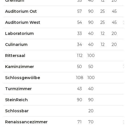
Gremium
33
40
12
20
1
Auditorium Ost
57
90
25
45
2
Auditorium West
54
90
25
45
2
Laboratorium
33
40
12
20
1
Culinarium
34
40
12
20
1
Rittersaal
112
100
5
Kaminzimmer
50
50
2
Schlossgewölbe
108
100
Turmzimmer
43
40
1
SteinReich
90
90
Schlossbar
20
Renaissancezimmer
71
70
2