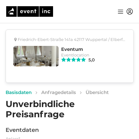
Friedrich-Ebert-Straße 141a 42117 Wuppertal / Elberfeld
Eventum
Eventlocation
5,0
Basisdaten
Anfragedetails
Übersicht
Unverbindliche
Preisanfrage
Eventdaten
Anlass*