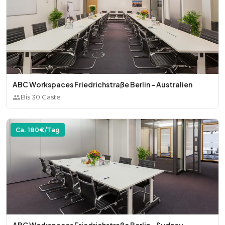
ABC Workspaces Friedrichstraße Berlin - Australien
Bis
30
Gäste
Ca.
180
€/Tag