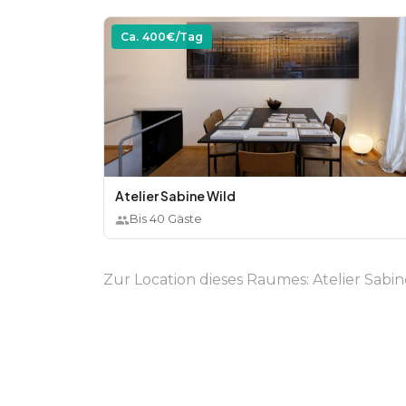
Ca.
400
€/Tag
Atelier Sabine Wild
Bis
40
Gäste
Zur Location dieses Raumes:
Atelier Sabi