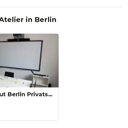
Atelier
in
Berlin
EinsA Sprachinstitut Berlin Privatsprachschule GmbH - Seminarraum B