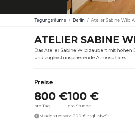
Tagungsräume
Berlin
Atelier Sabine Wild A
ATELIER SABINE W
Das Atelier Sabine Wild zaubert mit hohen
und zugleich inspirierende Atmosphäre.
Preise
800
€
100
€
pro Tag
pro Stunde
Mindestumsatz:
200
€ zzgl. MwSt.