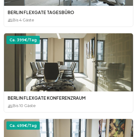
BERLIN FLEXGATE TAGESBÜRO
Bis
4
Gäste
Ca.
399
€/Tag
BERLIN FLEXGATE KONFERENZRAUM
Bis
10
Gäste
Ca.
499
€/Tag