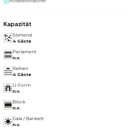
Moderationskoffer
Kapazität
Stehend
4 Gäste
Parlament
n.v.
Reihen
4 Gäste
U-Form
n.v.
Block
n.v.
Gala / Bankett
n.v.