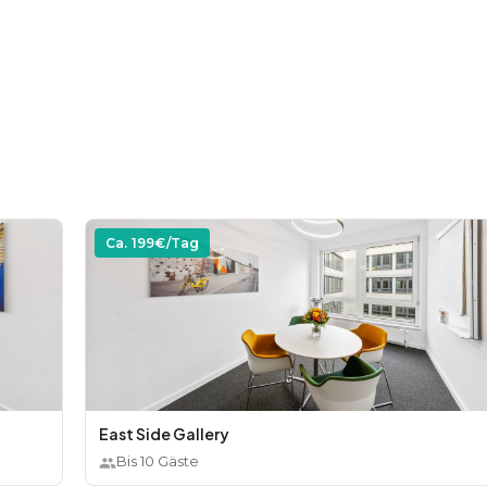
Ca.
199
€/Tag
East Side Gallery
Bis
10
Gäste