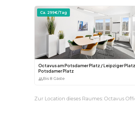
Ca.
299
€/Tag
Octavus am Potsdamer Platz / Leipziger Platz
Potsdamer Platz
Bis
8
Gäste
Zur Location dieses Raumes:
Octavus Offi