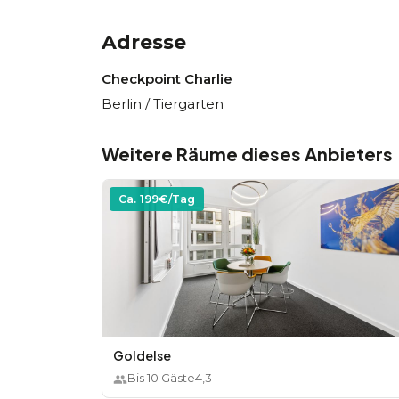
Adresse
Checkpoint Charlie
Berlin / Tiergarten
Weitere Räume dieses Anbieters
Ca.
199
€/Tag
Goldelse
Bis
10
Gäste
4,3