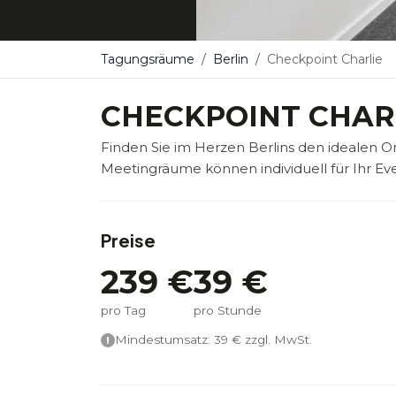
Tagungsräume
Berlin
Checkpoint Charlie
CHECKPOINT CHAR
Finden Sie im Herzen Berlins den idealen Or
Meetingräume können individuell für Ihr Ev
Preise
239
€
39
€
pro Tag
pro Stunde
Mindestumsatz:
39
€ zzgl. MwSt.