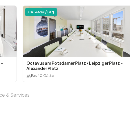
Ca.
449
€/Tag
 -
Octavus am Potsdamer Platz / Leipziger Platz -
Alexander Platz
Bis
40
Gäste
ce & Services