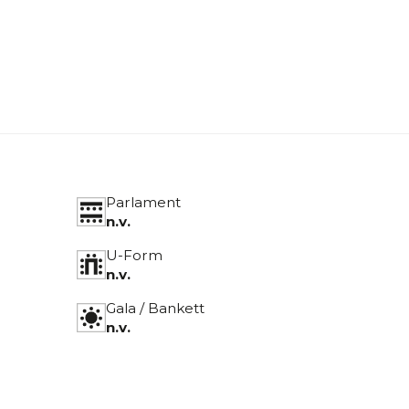
Parlament
n.v.
U-Form
n.v.
Gala / Bankett
n.v.