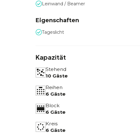
Leinwand / Beamer
Eigenschaften
Tageslicht
Kapazität
Stehend
10 Gäste
Reihen
6 Gäste
Block
6 Gäste
Kreis
6 Gäste