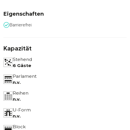
Eigenschaften
Barrierefrei
Kapazität
Stehend
6 Gäste
Parlament
n.v.
Reihen
n.v.
U-Form
n.v.
Block