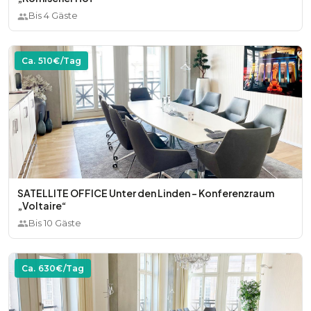
Bis
4
Gäste
Ca.
510
€/Tag
SATELLITE OFFICE Unter den Linden - Konferenzraum
„Voltaire“
Bis
10
Gäste
Ca.
630
€/Tag