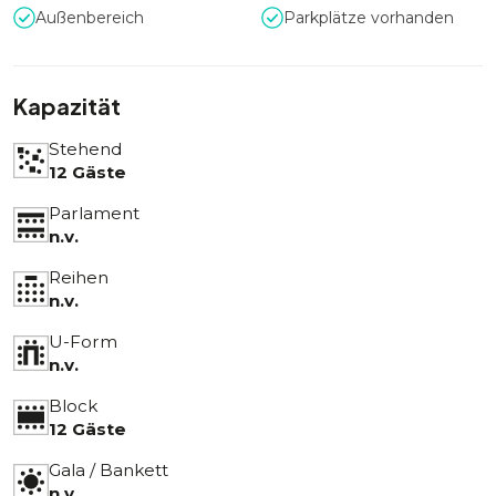
Außenbereich
Parkplätze vorhanden
Kapazität
Stehend
12 Gäste
Parlament
n.v.
Reihen
n.v.
U-Form
n.v.
Block
12 Gäste
Gala / Bankett
n.v.