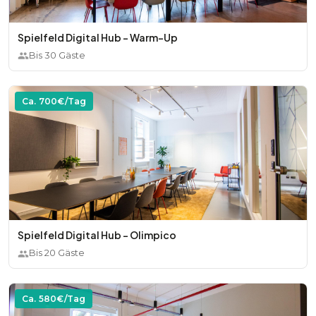
Spielfeld Digital Hub - Warm-Up
Bis
30
Gäste
Ca.
700
€/Tag
Spielfeld Digital Hub - Olimpico
Bis
20
Gäste
Ca.
580
€/Tag