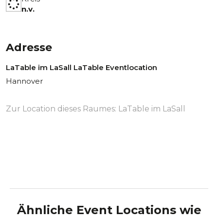
n.v.
Adresse
LaTable im LaSall LaTable Eventlocation
Hannover
Zur Location dieses Raumes:
LaTable im LaSall
Ähnliche Event Locations wie