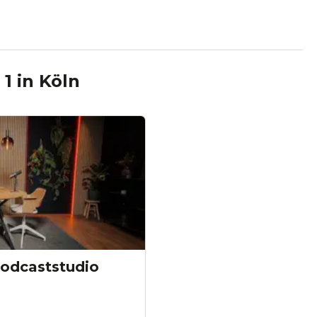
 1
in
Köln
Podcaststudio