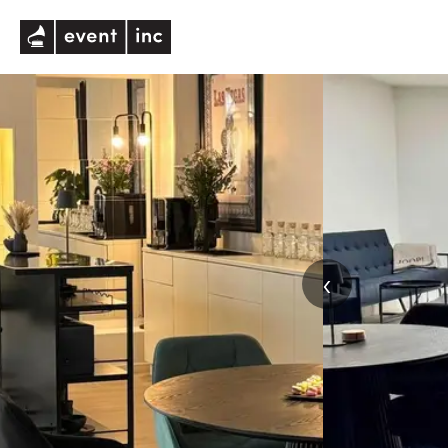
eventinc
‹