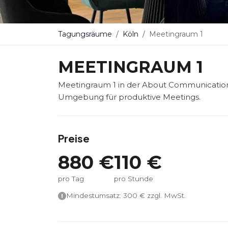
Tagungsräume
Köln
Meetingraum 1
MEETINGRAUM 1
Meetingraum 1 in der About Communication 
Umgebung für produktive Meetings.
Preise
880
€
110
€
pro Tag
pro Stunde
Mindestumsatz:
300
€ zzgl. MwSt.