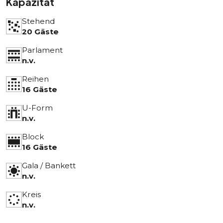
Kapazität
Stehend
20 Gäste
Parlament
n.v.
Reihen
16 Gäste
U-Form
n.v.
Block
16 Gäste
Gala / Bankett
n.v.
Kreis
n.v.