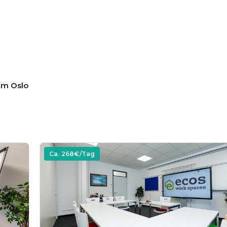
um Oslo
Ca.
268
€/Tag