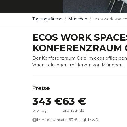
Tagungsräume
München
ecos work spaces Münc
ECOS WORK SPACE
KONFERENZRAUM 
Der Konferenzraum Oslo im ecos office cen
Veranstaltungen im Herzen von München.
Preise
343
€
63
€
pro Tag
pro Stunde
Mindestumsatz:
63
€ zzgl. MwSt.