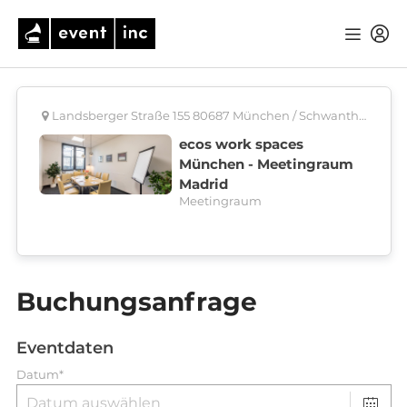
Landsberger Straße 155 80687 München / Schwanthalerhöhe
ecos work spaces
München - Meetingraum
Madrid
Meetingraum
Buchungsanfrage
Eventdaten
Datum*