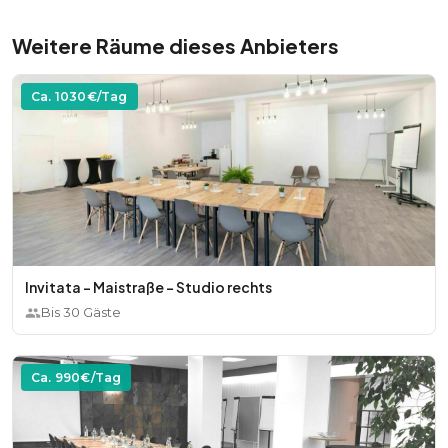
Weitere Räume dieses Anbieters
Ca.
1030
€/Tag
Invitata - Maistraße - Studio rechts
Bis
30
Gäste
Ca.
990
€/Tag