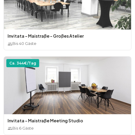
Invitata - Maistraße - Großes Atelier
Bis
40
Gäste
Ca.
344
€/Tag
Invitata - Maistraße Meeting Studio
Bis
6
Gäste