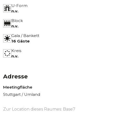
U-Form
n.v.
Block
n.v.
Gala / Bankett
16 Gäste
Kreis
n.v.
Adresse
Meetingfläche
Stuttgart / Umland
Zur Location dieses Raumes:
Base7