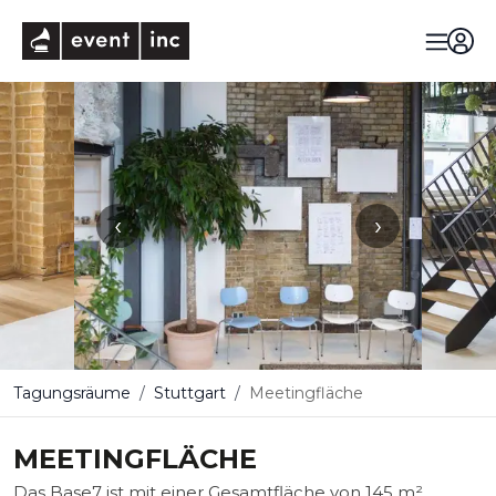
eventinc
‹
›
Tagungsräume
Stuttgart
Meetingfläche
MEETINGFLÄCHE
Das Base7 ist mit einer Gesamtfläche von 145 m²