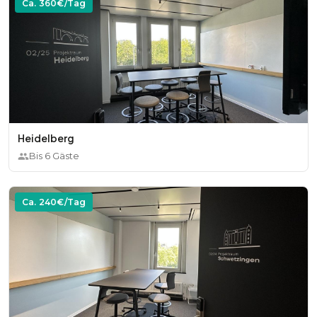
Ca.
360
€/Tag
Heidelberg
Bis
6
Gäste
Ca.
240
€/Tag