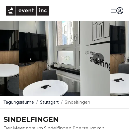
eventinc
‹
›
Tagungsräume
Stuttgart
Sindelfingen
SINDELFINGEN
Der Meetingraum Sindelfingen überzeugt mit