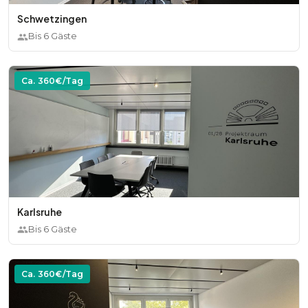
Schwetzingen
Bis
6
Gäste
Ca.
360
€/Tag
Karlsruhe
Bis
6
Gäste
Ca.
360
€/Tag