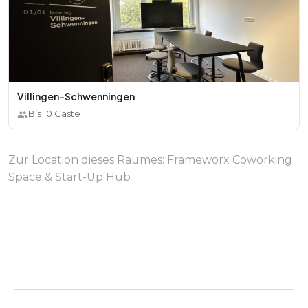
Villingen-Schwenningen
Bis
10
Gäste
Zur Location dieses Raumes:
Frameworx Coworking
Space & Start-Up Hub