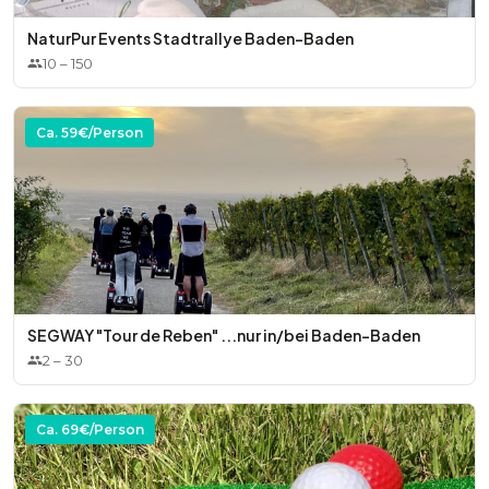
NaturPur Events Stadtrallye Baden-Baden
10
–
150
Ca.
59
€/Person
SEGWAY "Tour de Reben" ...nur in/bei Baden-Baden
2
–
30
Ca.
69
€/Person