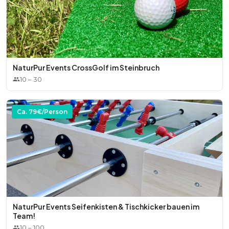
NaturPur Events CrossGolf im Steinbruch
10
–
30
Ca.
79
€/Person
NaturPur Events Seifenkisten & Tischkicker bauen im
Team!
10
–
100