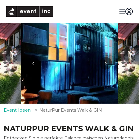
eventinc
‹
›
Event Ideen
NaturPur Events Walk & GIN
NATURPUR EVENTS WALK & GIN
Entdecken Sie die perfekte Balance zwischen Naturerlebnis