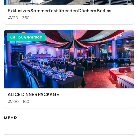
Exklusives Sommerfest über den Dächern Berlins
120
–
350
Ca.
150
€/Person
ALICE DINNER PACKAGE
100
–
160
MEHR