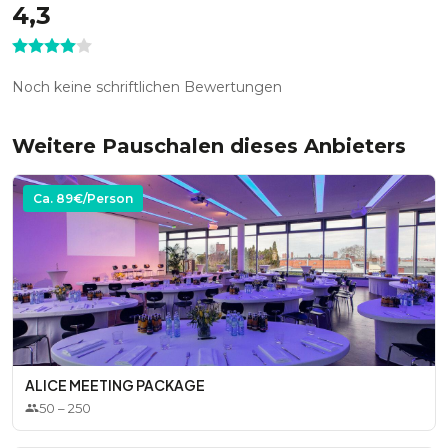
4,3
* Personal
* Speisen
Noch keine schriftlichen Bewertungen
* Getränke
Weitere Pauschalen dieses Anbieters
Optional:
* Verlängerungsstunden
Ca.
89
€/Person
ALICE MEETING PACKAGE
50
–
250