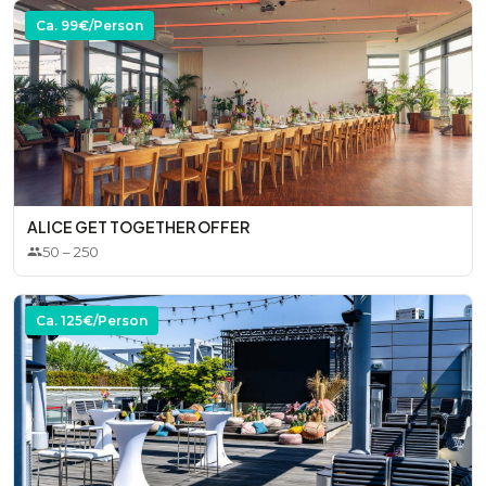
Ca.
99
€/Person
ALICE GET TOGETHER OFFER
50
–
250
Ca.
125
€/Person