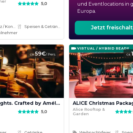
her
5,0
und Eventlocations in 
Europa.
Konferenz / Kongress
Speisen & Getränke
Jetzt freischal
ilnehmer
VIRTUAL / HYBRID READY
59€
ca.
/ Pers.
ca.
Private Nights. Crafted by Amélie.
ALICE Christmas Packa
Alice Rooftop &
5,0
Garden
eier
Getränke
Weihnachtsfeier