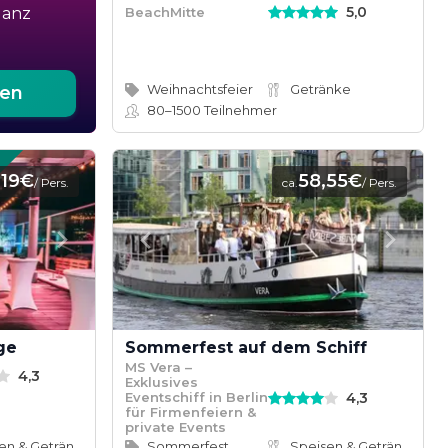
5,0
BeachMitte
ganz
Weihnachtsfeier
Getränke
ten
80–1500
Teilnehmer
119€
58,55€
/ Pers.
ca.
/ Pers.
ge
Sommerfest auf dem Schiff
MS Vera –
4,3
Exklusives
4,3
Eventschiff in Berlin
für Firmenfeiern &
private Events
Speisen & Getränke
Sommerfest
Speisen & Getränke