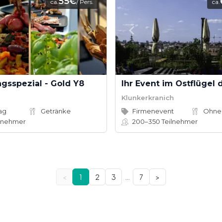
55€
ca.
/ Pers.
ca.
gsspezial - Gold Y8
Klunkerkranich
ag
Getränke
Firmenevent
Ohne
lnehmer
200–350
Teilnehmer
…
<
1
2
3
7
>