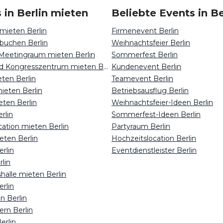
 in Berlin mieten
Beliebte Events in Be
mieten Berlin
Firmenevent Berlin
buchen Berlin
Weihnachtsfeier Berlin
Meetingraum mieten Berlin
Sommerfest Berlin
Messehalle und Kongresszentrum mieten Berlin
Kundenevent Berlin
eten Berlin
Teamevent Berlin
ieten Berlin
Betriebsausflug Berlin
eten Berlin
Weihnachtsfeier-Ideen Berlin
rlin
Sommerfest-Ideen Berlin
cation mieten Berlin
Partyraum Berlin
eten Berlin
Hochzeitslocation Berlin
rlin
Eventdienstleister Berlin
lin
halle mieten Berlin
rlin
n Berlin
ern Berlin
erlin