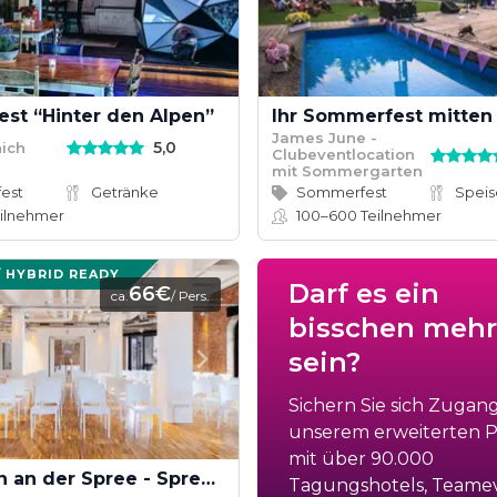
st “Hinter den Alpen”
Ihr Sommerfest mitten 
James June -
5,0
nich
Clubeventlocation
mit Sommergarten
est
Getränke
Sommerfest
ilnehmer
100–600
Teilnehmer
/ HYBRID READY
Darf es ein
66€
ca.
/ Pers.
bisschen mehr
sein?
Sichern Sie sich Zugan
unserem erweiterten Po
mit über 90.000
Tagungen an der Spree - Spreespeicher Berlin
Tagungshotels, Teame