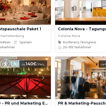
tspauschale Paket 1
Charlottenburg
Colonia Nova
tsfeier
Speisen
Konferenz / Kongress
eilnehmer
20–199
Teilnehmer
140€
ca.
/ Pers.
ca.
WEEKEND - PR und Marketing Event
PR & Marketing-Pausch