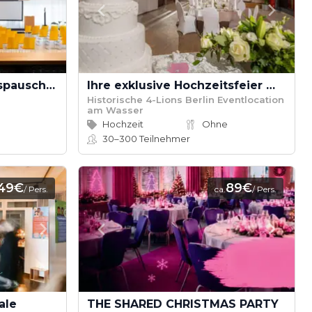
Colonia Nova - Tagungspauschale
Ihre exklusive Hochzeitsfeier mit Aperitivo Empfang am Wasser
Historische 4-Lions Berlin Eventlocation
am Wasser
Hochzeit
Ohne
30–300
Teilnehmer
49€
89€
/ Pers.
ca.
/ Pers.
ale
THE SHARED CHRISTMAS PARTY