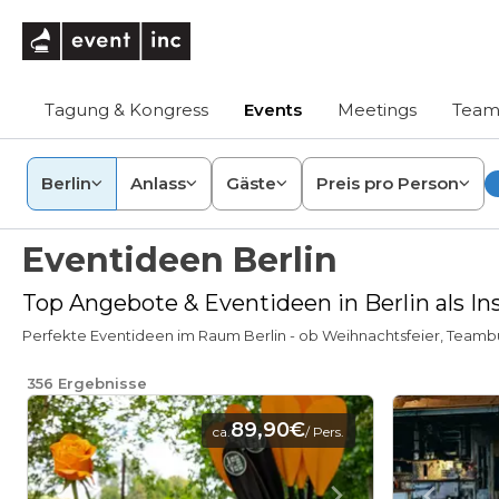
eventinc
Tagung & Kongress
Events
Meetings
Team
Berlin
Anlass
Gäste
Preis pro Person
Eventideen Berlin
Top Angebote & Eventideen in Berlin als Ins
Perfekte Eventideen im Raum Berlin - ob Weihnachtsfeier, Teambuild
356
Ergebnisse
89,90€
ca.
/ Pers.