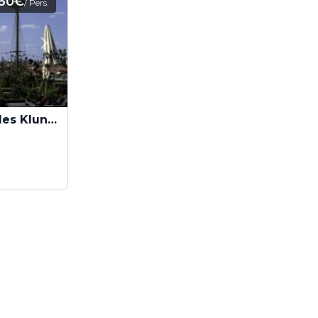
60€
/ Pers.
Ihr Event im Ostflügel des Klunkerkranichs