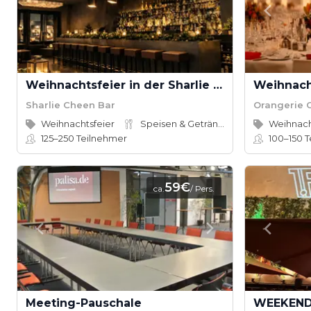
Weihnachtsfeier in der Sharlie Cheen Bar
Weihnach
Sharlie Cheen Bar
Orangerie 
Weihnachtsfeier
Speisen & Getränke
Weihnach
125–250
Teilnehmer
100–150
T
59€
ca.
/ Pers.
Meeting-Pauschale