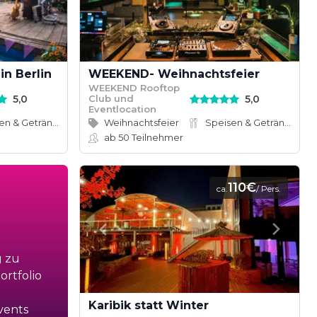
in Berlin
WEEKEND- Weihnachtsfeier
WEEKEND Rooftop
5,0
5,0
Club und
Eventlocation
Speisen & Getränke
Weihnachtsfeier
Speisen & Getränke
ab 50
Teilnehmer
110€
ca.
/ Pers.
g zu
rtfolio
Karibik statt Winter
vents