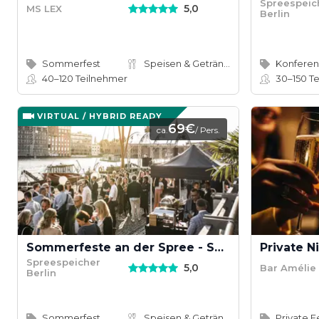
Spreespeic
5,0
MS LEX
Berlin
Sommerfest
Speisen & Getränke
40–120
Teilnehmer
30–150
Te
VIRTUAL / HYBRID READY
69€
ca.
/ Pers.
Sommerfeste an der Spree - Spreespeicher Berlin
Spreespeicher
5,0
Bar Amélie
Berlin
Sommerfest
Speisen & Getränke
Private F