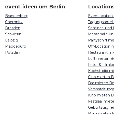
event-ideen um Berlin
Locations
Brandenburg
Eventlocation 
Chemnitz
Tagungshotel 
Dresden
Seminar- und 
Schwerin
Leipzig
Partyschiff mi
Magdeburg
Off-Location m
Potsdam
Restaurant mi
Loft mieten Be
Foto- & Filmlo
Kochstudio mi
Club mieten Be
Bar mieten Ber
Veranstaltungs
Kino mieten Be
Festsaal miete
Geburtstag fei
Burg mieten B