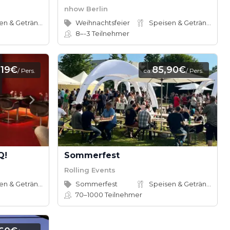
nhow Berlin
Speisen & Getränke
Weihnachtsfeier
Speisen & Getränke
8–-3
Teilnehmer
19€
85,90€
.
/ Pers.
ca.
/ Pers.
Q!
Sommerfest
Rolling Events
Speisen & Getränke
Sommerfest
Speisen & Getränke
70–1000
Teilnehmer