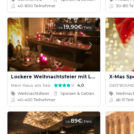
40–800
Teilnehmer
30–80
Te
19,90€
ca.
/ Pers.
Lockere Weihnachtsfeier mit Leckereien
X-Mas Spe
4,0
Mein Haus am See
GEO°BOUN
Weihnachtsfeier
Speisen & Getränke
Weihnach
40–400
Teilnehmer
ab 15
Tei
89€
ca.
/ Pers.