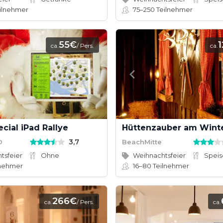
ilnehmer
75–250
Teilnehmer
55€
ca.
/ Pers.
ca.
cial iPad Rallye
Hüttenzauber am Wint
3,7
D
BeachMitte
tsfeier
Ohne
Weihnachtsfeier
lnehmer
16–80
Teilnehmer
266€
ca.
/ Pers.
ca.