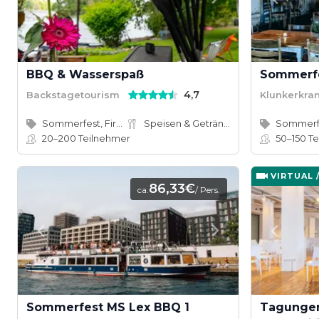
BBQ & Wasserspaß
Sommerfe
4,7
Backstagetourism
Klunkerkra
Sommerfest, Firmenevent
Speisen & Getränke
Sommerf
20–200
Teilnehmer
50–150
Te
VIRTUAL 
86,33€
ca.
/ Pers.
Sommerfest MS Lex BBQ 1