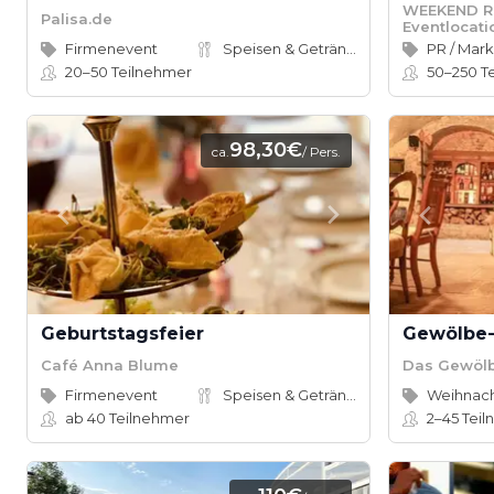
WEEKEND Ro
Palisa.de
Eventlocati
Firmenevent
Speisen & Getränke
PR / Mar
20–50
Teilnehmer
50–250
T
98,30€
ca.
/ Pers.
Geburtstagsfeier
Gewölbe-
Café Anna Blume
Das Gewöl
Firmenevent
Speisen & Getränke
ab 40
Teilnehmer
2–45
Teil