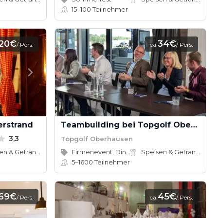
15–100
Teilnehmer
120€
34€
/ Pers.
ca.
/ Pers.
erstrand
Teambuilding bei Topgolf Oberhausen
3,3
Topgolf Oberhausen
Speisen & Getränke
Firmenevent, Dinner
Speisen & Getränke
5–1600
Teilnehmer
69€
45€
/ Pers.
ca.
/ Pers.