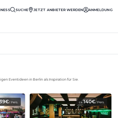
INESS
SUCHE
JETZT ANBIETER WERDEN
ANMELDUNG
n Eventideen in Berlin als Inspiration für Sie.
39€
140€
/ Pers.
ca.
/ Pers.