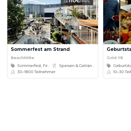
110€
ca.
/ Pers.
Sommerfest am Strand
Geburtsta
BeachMitte
Gold Y8
Sommerfest, Firmenevent
Speisen & Getränke
Geburtst
30–1800
Teilnehmer
10–30
Tei