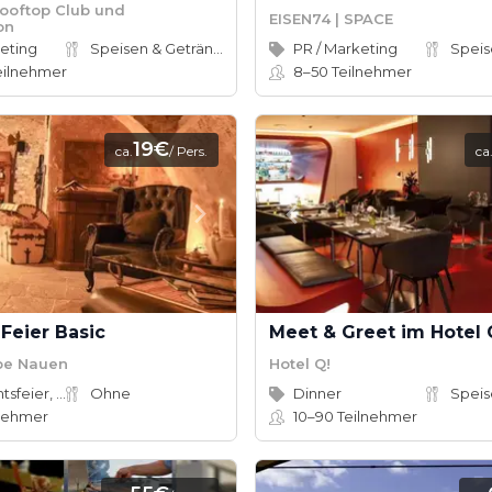
oftop Club und
EISEN74 | SPACE
on
keting
Speisen & Getränke
PR / Marketing
eilnehmer
8–50
Teilnehmer
19€
ca.
/ Pers.
ca
Feier Basic
Meet & Greet im Hotel 
be Nauen
Hotel Q!
Weihnachtsfeier, Sommerfest
Ohne
Dinner
nehmer
10–90
Teilnehmer