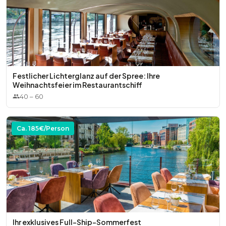
Festlicher Lichterglanz auf der Spree: Ihre
Weihnachtsfeier im Restaurantschiff
40
–
60
Ca.
185
€/Person
Ihr exklusives Full-Ship-Sommerfest