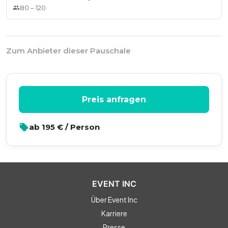
80
–
120
Zum Anbieter dieser Pauschale
Preis anfragen
ab
195
€ / Person
EVENT INC
Über Event Inc
Karriere
Presse