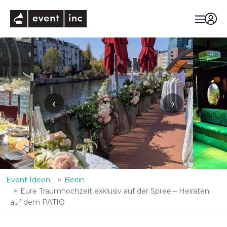
eventinc
‹
›
Event Ideen
Berlin
Eure Traumhochzeit exklusiv auf der Spree – Heiraten
auf dem PATIO