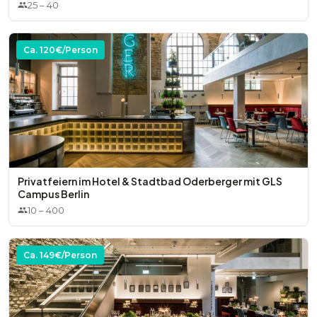
25
–
40
Ca.
120
€/Person
Privatfeiern im Hotel & Stadtbad Oderberger mit GLS
Campus Berlin
10
–
400
Ca.
149
€/Person