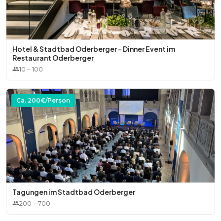
Hotel & Stadtbad Oderberger - Dinner Event im
Restaurant Oderberger
10
–
100
Ca.
200
€/Person
Tagungen im Stadtbad Oderberger
200
–
700