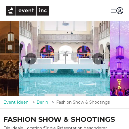
eventinc
‹
›
Event Ideen
Berlin
Fashion Show & Shootings
FASHION SHOW & SHOOTINGS
Die ideale Location für die Präsentation besonderer