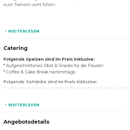
eure Trainees wohl fühlen.
Der Schöneberger Kiez ist charmant und zentral erreichbar.
Ein tolles Soundsystem, ein riesen Präsentationsmonitor
WEITERLESEN
und umfassendes Flipchart-und Whiteboard-Equipment
machen eure Schulung oder euer Training zu einem Tag
Catering
voller Spaß.
Folgende Speisen sind im Preis inklusive:
* Aufgeschnittenes Obst & Snacks für die Pausen
* Coffee & Cake Break nachmittags
Folgende Getränke sind im Preis inklusive:
* Kaffeespezialitäten aus dem Vollautomaten mit Hafer- und
Kuhmilch
* Tee
WEITERLESEN
* Wasser Sprudel/Still
* FRITZ Softdrinks & Club Mate
Angebotsdetails