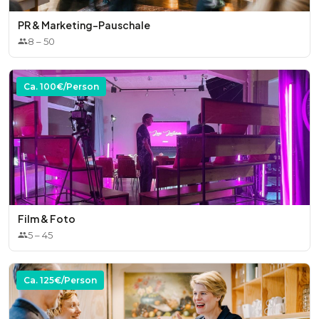
PR & Marketing-Pauschale
8
–
50
Ca.
100
€/Person
Film & Foto
5
–
45
Ca.
125
€/Person