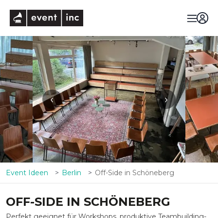
eventinc
‹
›
Event Ideen
Berlin
Off-Side in Schöneberg
OFF-SIDE IN SCHÖNEBERG
Perfekt geeignet für Workshops, produktive Teambuilding-