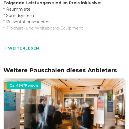
Folgende Leistungen sind im Preis inklusive:
* Raummiete
* Soundsystem
*
Präsentationsmonitor
* Flipchart- und Whiteboard-Equipment
* Essen
* Getränke
WEITERLESEN
Optional:
* Weitere Verpflegungsmöglichkeiten
Weitere Pauschalen dieses Anbieters
* Moderationsmaterial
* Wein- und Bierpauschale
* Abend-Snacks
Ca.
49
€/Person
* Blumen & Dekoration