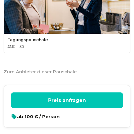
Tagungspauschale
10
–
35
Zum Anbieter dieser Pauschale
Preis anfragen
ab
100
€ / Person