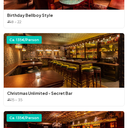
Birthday Bellboy Style
8
–
22
Ca.
135
€/Person
Christmas Unlimited - Secret Bar
15
–
35
Ca.
135
€/Person