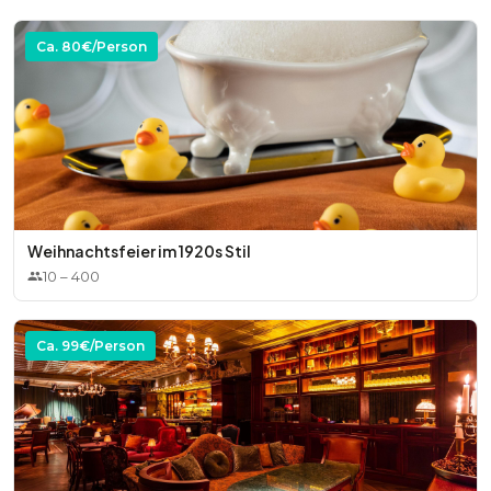
Ca.
80
€/Person
Weihnachtsfeier im 1920s Stil
10
–
400
Ca.
99
€/Person