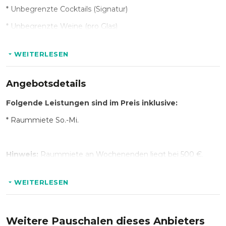
* Unbegrenzte Cocktails (Signatur)
* Unbegrenzte Weine (pro Glas)
* Unbegrenztes Bier
WEITERLESEN
* Unbegrenzte Highballs
* Unbegrenzte stille, prickelnde und alkoholfreie Getränke
Angebotsdetails
Folgende Leistungen sind im Preis inklusive:
Optional:
* Raummiete So.-Mi.
* Speisen à la carte
* Speisenpauschale ab 50 € pro Person
Hinweis:
Raummiete an Wochenenden liegt bei 500 €.
Abhängig von der Raumverfügbarkeit und den
Buchungsbedingungen.
Buchbar mindestens 14 Tage im
WEITERLESEN
Voraus.
Der Rechnung werden 15 % Servicegebühr
hinzugefügt.
Weitere Pauschalen dieses Anbieters