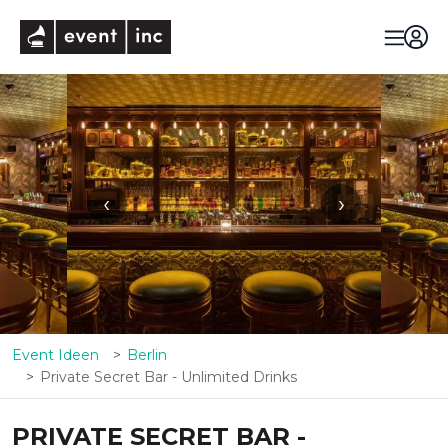
eventinc
‹
›
Event Ideen
Berlin
Private Secret Bar - Unlimited Drinks
PRIVATE SECRET BAR -