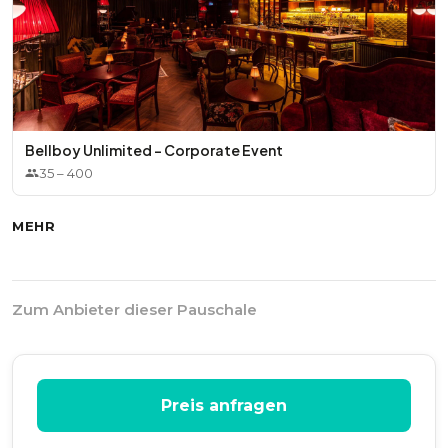
Bellboy Unlimited - Corporate Event
35
–
400
MEHR
Zum Anbieter dieser Pauschale
Preis anfragen