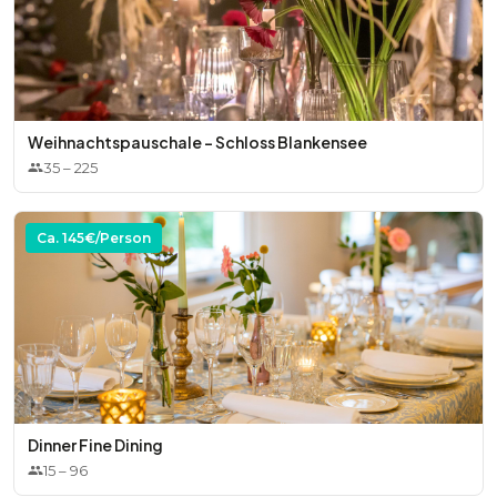
* Geiger Prosecco, alkoholfrei
* Beck’s Pils vom Fass (oder ähnliche Qualität)
Weihnachtspauschale - Schloss Blankensee
35
–
225
Ca.
145
€/Person
Dinner Fine Dining
15
–
96