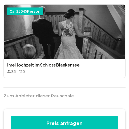
Ca.
350
€/Person
Ihre Hochzeit im Schloss Blankensee
35
–
120
Zum Anbieter dieser Pauschale
Preis anfragen