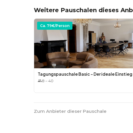
Präsentationsmaterial sowie ein Lautsprecher 
Weitere Pauschalen dieses Anb
Optional:
Ca.
79
€/Person
* Rahmenprogramm (Feuerschalen-Abende im In
Meditation & Achtsamkeit mit Theresa Ida im Sc
Trainerin)
Tagungspauschale Basic – Der ideale Einstieg
8
–
40
Zum Anbieter dieser Pauschale