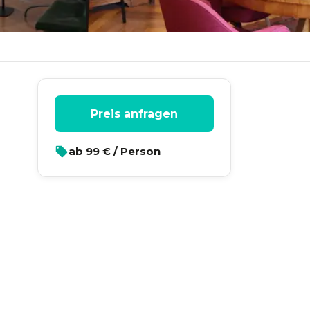
Preis anfragen
ab
99
€ / Person