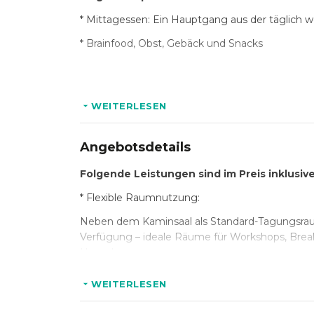
*
Mittagessen:
Ein Hauptgang aus der täglich w
*
Brainfood, Obst, Gebäck und Snacks
Folgende Getränke sind im Preis inklusive:
WEITERLESEN
* Kaffeepausen: Zwei täglich wechselnde Kaff
* Erfrischende Verpflegung: Softdrinks, Säfte s
Angebotsdetails
* Mineralwasser zum Mittagessen
Folgende Leistungen sind im Preis inklusive
* Flexible Raumnutzung:
Optional:
Neben dem Kaminsaal als Standard-Tagungsraum
* Abendessen (3-Gang) für 35,– pro Person (exkl
Verfügung – ideale Räume für Workshops, Break-
Umgebung.
* Erweiterte Ausstattung:
WEITERLESEN
Neben der Standardausstattung stehen Ihnen ei