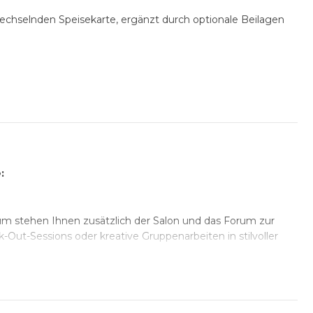
echselnden Speisekarte, ergänzt durch optionale Beilagen
eepausen runden den Tag ab
owie eine breite Auswahl an Kaffee- und Teespezialitäten
:
 stehen Ihnen zusätzlich der Salon und das Forum zur
. Getränke)
Out-Sessions oder kreative Gruppenarbeiten in stilvoller
n umfangreicher Moderationskoffer mit vielfältigem