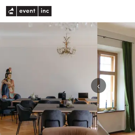
eventinc
‹