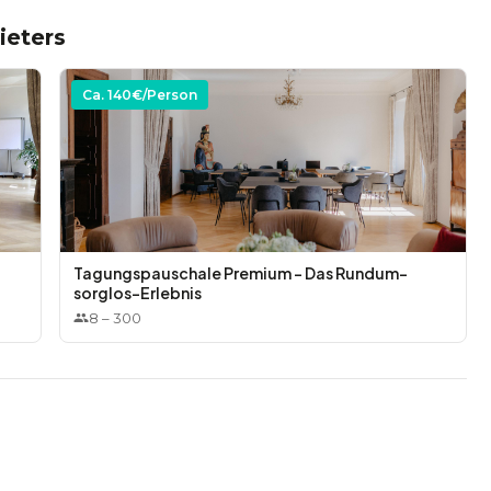
mit Mikrofon zur Verfügung
ieters
Ca.
140
€/Person
nenhof, Kochabende in der Schlossküche, Yoga,
hloss, Bogenschießen im Schlosspark mit zertifizierter
Tagungspauschale Premium – Das Rundum-
sorglos-Erlebnis
8
–
300