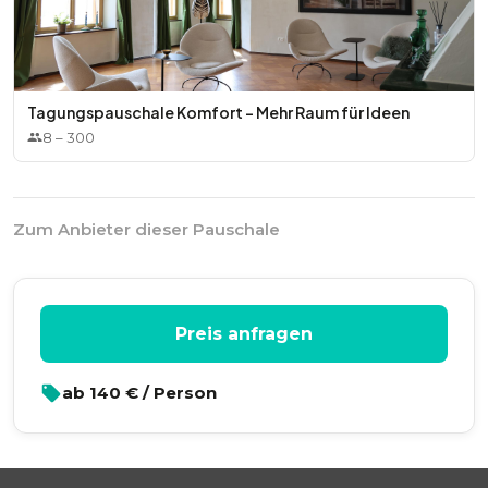
Tagungspauschale Komfort – Mehr Raum für Ideen
8
–
300
Zum Anbieter dieser Pauschale
Preis anfragen
ab
140
€ / Person