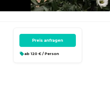
Preis anfragen
ab
120
€ / Person