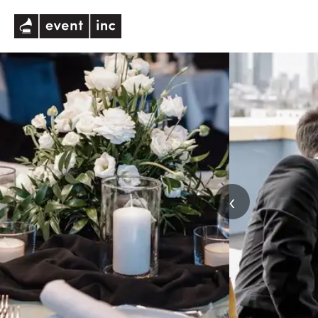
eventinc
‹