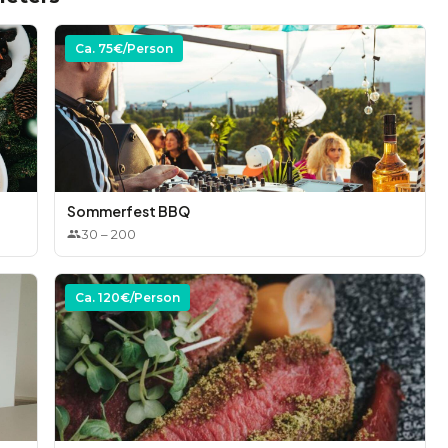
Ca.
75
€/Person
Sommerfest BBQ
30
–
200
Ca.
120
€/Person