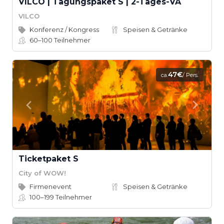
VILCO | Tagungspaket S | 2-Tages-VA
VILCO
Konferenz / Kongress
Speisen & Getränke
60–100
Teilnehmer
47€
ca.
/ Pers.
Ticketpaket S
City of WOW!
Firmenevent
Speisen & Getränke
100–199
Teilnehmer