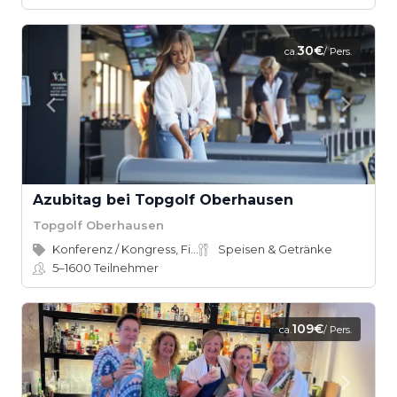
30€
ca.
/ Pers.
Azubitag bei Topgolf Oberhausen
Topgolf Oberhausen
Konferenz / Kongress, Firmenevent
Speisen & Getränke
5–1600
Teilnehmer
109€
ca.
/ Pers.