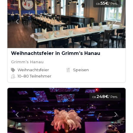
55€
ca.
/ Pers.
Weihnachtsfeier in Grimm’s Hanau
Grimm’s Hanau
Weihnachtsfeier
Speisen
10–80
Teilnehmer
248€
ca.
/ Pers.