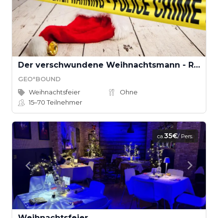
Der verschwundene Weihnachtsmann - Rettet Weihnachten! (Teamevent)
GEO°BOUND
Weihnachtsfeier
Ohne
15–70
Teilnehmer
35€
ca.
/ Pers.
Weihnachtsfeier