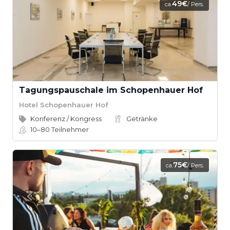
49€
ca.
/ Pers.
Tagungspauschale im Schopenhauer Hof
Hotel Schopenhauer Hof
Konferenz / Kongress
Getränke
10–80
Teilnehmer
75€
ca.
/ Pers.