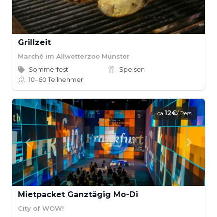
Grillzeit
Marché im Allwetterzoo Münster
Sommerfest
Speisen
10–60
Teilnehmer
12€
ca.
/ Pers.
Mietpacket Ganztägig Mo-Di
City of WOW!