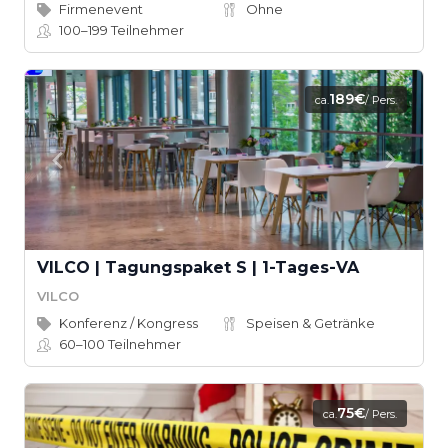
Firmenevent
Ohne
100–199
Teilnehmer
189€
ca.
/ Pers.
VILCO | Tagungspaket S | 1-Tages-VA
VILCO
Konferenz / Kongress
Speisen & Getränke
60–100
Teilnehmer
75€
ca.
/ Pers.