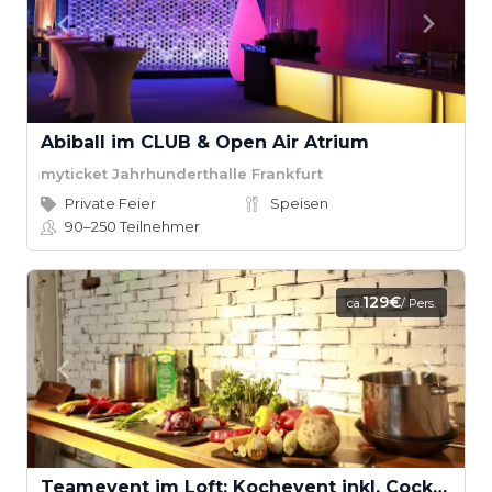
Abiball im CLUB & Open Air Atrium
myticket Jahrhunderthalle Frankfurt
Private Feier
Speisen
90–250
Teilnehmer
129€
ca.
/ Pers.
Teamevent im Loft: Kochevent inkl. Cocktail-Workshop ab 16 Teilnehmern