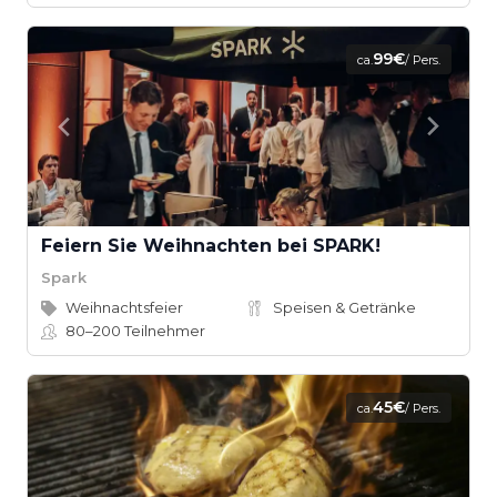
99€
ca.
/ Pers.
Feiern Sie Weihnachten bei SPARK!
Spark
Weihnachtsfeier
Speisen & Getränke
80–200
Teilnehmer
45€
ca.
/ Pers.