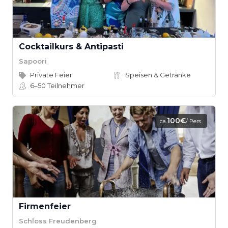
Cocktailkurs & Antipasti
Sapoori
Private Feier
Speisen & Getränke
6–50
Teilnehmer
100€
ca.
/ Pers.
Firmenfeier
Schloss Freudenberg