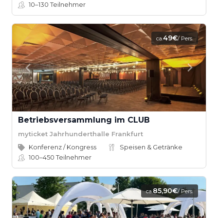
10–130
Teilnehmer
49€
ca.
/ Pers.
Betriebsversammlung im CLUB
myticket Jahrhunderthalle Frankfurt
Konferenz / Kongress
Speisen & Getränke
100–450
Teilnehmer
85,90€
ca.
/ Pers.