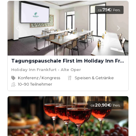
75€
ca.
/ Pers.
Tagungspauschale First im Holiday Inn Frankfurt - Alte Oper
Holiday Inn Frankfurt - Alte Oper
Konferenz / Kongress
Speisen & Getränke
10–90
Teilnehmer
20,90€
ca.
/ Pers.