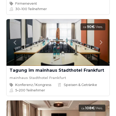
Firmenevent
30–100
Teilnehmer
90€
ca.
/ Pers.
Tagung im mainhaus Stadthotel Frankfurt
mainhaus Stadthotel Frankfurt
Konferenz / Kongress
Speisen & Getränke
5–200
Teilnehmer
108€
ca.
/ Pers.