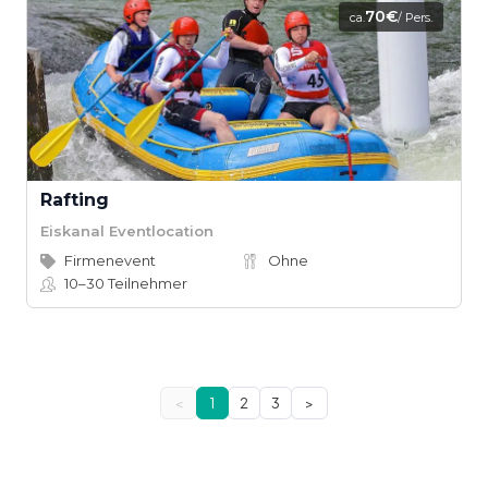
70€
ca.
/ Pers.
Rafting
Eiskanal Eventlocation
Firmenevent
Ohne
10–30
Teilnehmer
<
1
2
3
>