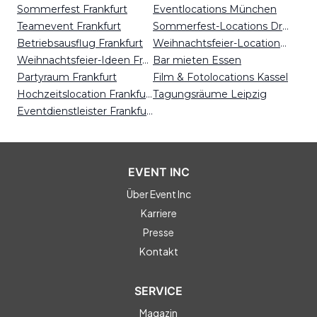
Sommerfest Frankfurt
Eventlocations München
Teamevent Frankfurt
Sommerfest-Locations Dresden
Betriebsausflug Frankfurt
Weihnachtsfeier-Locations Karlsruhe
Weihnachtsfeier-Ideen Frankfurt
Bar mieten Essen
Partyraum Frankfurt
Film & Fotolocations Kassel
Hochzeitslocation Frankfurt
Tagungsräume Leipzig
Eventdienstleister Frankfurt
EVENT INC
Über Event Inc
Karriere
Presse
Kontakt
SERVICE
Magazin