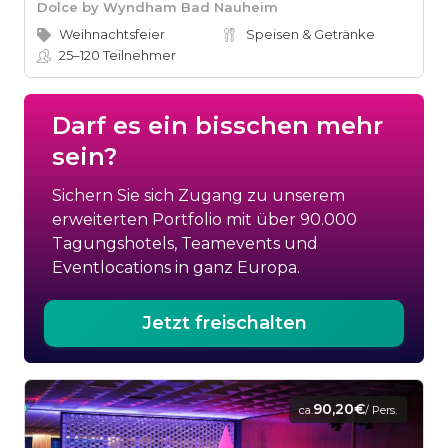
Dolce by Wyndham Bad Nauheim
Weihnachtsfeier
Speisen & Getränke
25–120
Teilnehmer
Darf es ein bisschen mehr
sein?
Sichern Sie sich Zugang zu unserem
erweiterten Portfolio mit über 90.000
Tagungshotels, Teamevents und
Eventlocations in ganz Europa.
Jetzt freischalten
90,20€
ca.
/ Pers.