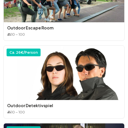
Outdoor Escape Room
10
–
100
Ca.
26
€/Person
Outdoor Detektivspiel
10
–
100