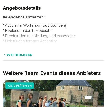
abschließend alle zusammen anschauen.
Angebotsdetails
Im Angebot enthalten:
* Actionfilm Workshop (ca. 3 Stunden)
* Begleitung durch Moderator
* Bereitstellen der Kleidung und Accessoires
* Link für den fertigen Actionfilm
WEITERLESEN
Hinweis:
* Die Veranstaltung findet in Ihrer eigenen Location statt,
wo ein paar Tische mit Stühlen bereitstehen sollten. Alles
Weitere Team Events dieses Anbieters
Weitere bringt der Moderator mit.
Ca.
26
€/Person