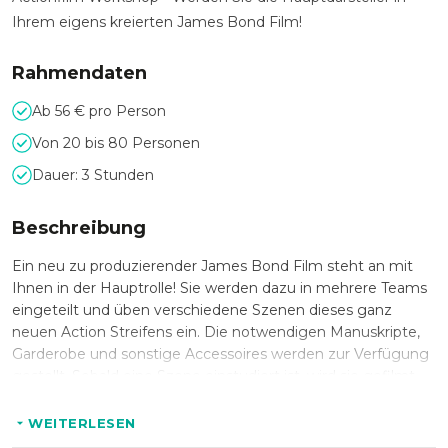
Ihrem eigens kreierten James Bond Film!
Rahmendaten
Ab 56 € pro Person
Von 20 bis 80 Personen
Dauer: 3 Stunden
Beschreibung
Ein neu zu produzierender James Bond Film steht an mit
Ihnen in der Hauptrolle! Sie werden dazu in mehrere Teams
eingeteilt und üben verschiedene Szenen dieses ganz
neuen Action Streifens ein. Die notwendigen Manuskripte,
Garderobe und sonstige Accessoires werden zur Verfügung
gestellt. Sobald eine Szene einstudiert ist, wird sie gefilmt.
Die fertigen Szenen werden dann zusammengeschnitten,
sodass am Ende ein richtig gutes Ergebnis in Form eines
WEITERLESEN
individuellen und spannenden Films entsteht, den sich