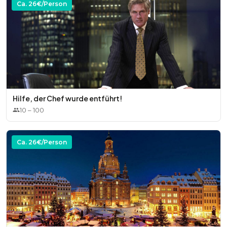
Ca.
26
€/Person
Hilfe, der Chef wurde entführt!
10
–
100
Ca.
26
€/Person