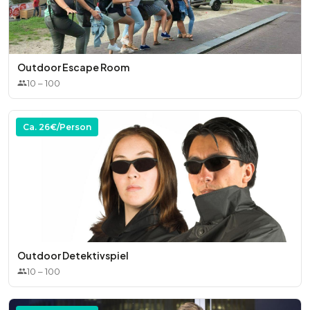
* Ab 25 Personen: Wien
* Ab 30 Personen: Graz, Klagenfurt, Villach
Outdoor Escape Room
10
–
100
Ca.
26
€/Person
Outdoor Detektivspiel
10
–
100