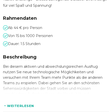
für viel Spaß und Spannung!
Rahmendaten
Ab 44 € pro Person
Von 15 bis 1000 Personen
Dauer: 1.5 Stunden
Beschreibung
Bei diesem aktiven und abwechslungsreichen Ausflug
nutzen Sie neue technologische Möglichkeiten und
versuchen mit Ihrem Team mehr Punkte als die anderen
Teams zu erspielen. Dabei gehen Sie an den schönsten
Sehenswürdigkeiten der Stadt vorbei und müssen
verschiedene Aufgaben lösen, die Kreativität und
Einfallsreichtum erfordern.
WEITERLESEN
Welches Team entwickelt die beste Strategie und kann das