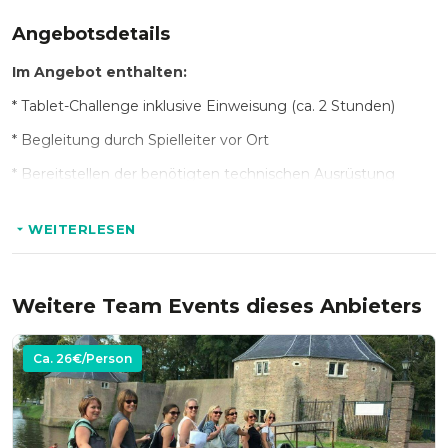
Spiel für sich entscheiden?
Angebotsdetails
Im Angebot enthalten:
* Tablet-Challenge inklusive Einweisung (ca. 2 Stunden)
* Begleitung durch Spielleiter vor Ort
* Bereitstellen der benötigten technischen Ausrüstung
* Siegerehrung mit Überraschungspreis
WEITERLESEN
Hinweis:
Deutschland:
Weitere Team Events dieses Anbieters
* Ab 15 Personen: deutschlandweit
Ca.
26
€/Person
Österreich:
* Ab 20 Personen: Innsbruck, Linz, Salzburg