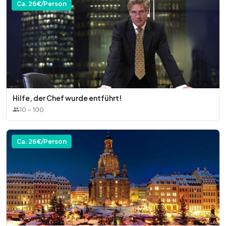
Ca.
26
€/Person
Hilfe, der Chef wurde entführt!
10
–
100
Ca.
26
€/Person