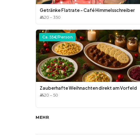
Getränke Flatrate - Café Himmelsschreiber
20
–
350
Ca.
55
€/Person
Zauberhafte Weihnachten direkt am Vorfeld
20
–
50
MEHR