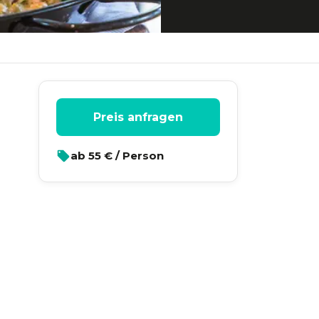
Preis anfragen
ab
55
€ / Person