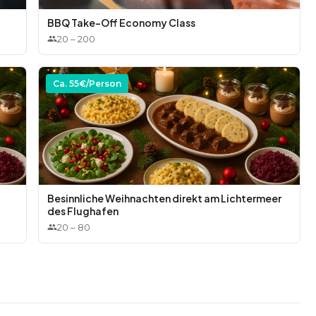
BBQ Take-Off Economy Class
20
–
200
Ca.
55
€/Person
Besinnliche Weihnachten direkt am Lichtermeer
des Flughafen
20
–
80