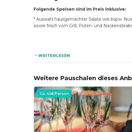
Folgende Speisen sind im Preis inklusive:
* Auswahl hausgemachter Salate wie bspw. Nudel
sowie frisch vom Grill, Puten- und Nackensteak
Optional:
* Rinderoption wie Entrecôte oder Roastbeef
WEITERLESEN
Weitere Pauschalen dieses Anb
Ca.
45
€/Person