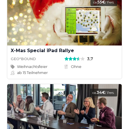
55€
ca.
/ Pers.
X-Mas Special iPad Rallye
3,7
GEO°BOUND
Weihnachtsfeier
Ohne
ab 15
Teilnehmer
34€
ca.
/ Pers.