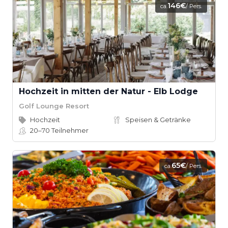
146€
ca.
/ Pers.
Hochzeit in mitten der Natur - Elb Lodge
Golf Lounge Resort
Hochzeit
Speisen & Getränke
20–70
Teilnehmer
65€
ca.
/ Pers.