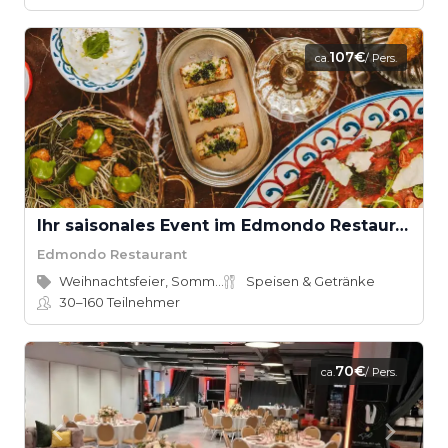
107€
ca.
/ Pers.
Ihr saisonales Event im Edmondo Restaurant
Edmondo Restaurant
Weihnachtsfeier, Sommerfest
Speisen & Getränke
30–160
Teilnehmer
70€
ca.
/ Pers.