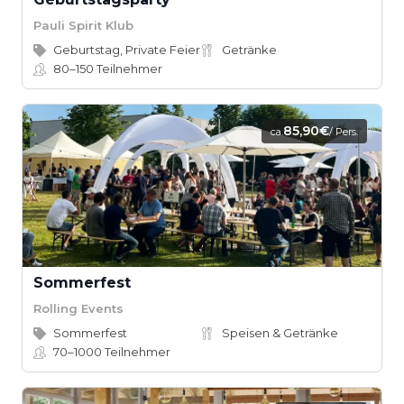
Pauli Spirit Klub
Geburtstag, Private Feier
Getränke
80–150
Teilnehmer
85,90€
ca.
/ Pers.
Sommerfest
Rolling Events
Sommerfest
Speisen & Getränke
70–1000
Teilnehmer