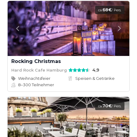
68€
ca.
/ Pers.
Rocking Christmas
4,9
Hard Rock Cafe Hamburg
Weihnachtsfeier
Speisen & Getränke
8–300
Teilnehmer
70€
ca.
/ Pers.