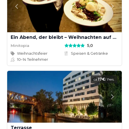
Ein Abend, der bleibt – Weihnachten auf Minitopia
5,0
Minitopia
Weihnachtsfeier
Speisen & Getränke
10–14
Teilnehmer
17€
ca.
/ Pers.
Terrasse