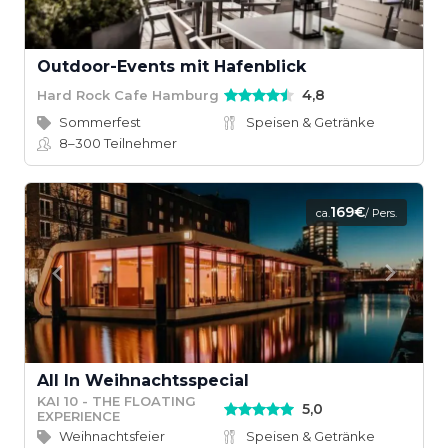
Outdoor-Events mit Hafenblick
4,8
Hard Rock Cafe Hamburg
Sommerfest
Speisen & Getränke
8–300
Teilnehmer
169€
ca.
/ Pers.
All In Weihnachtsspecial
KAI 10 - THE FLOATING
5,0
EXPERIENCE
Weihnachtsfeier
Speisen & Getränke