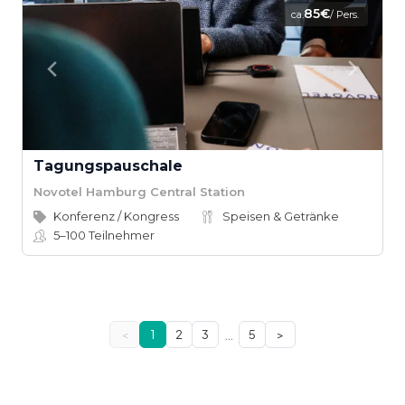
85€
ca.
/ Pers.
Tagungspauschale
Novotel Hamburg Central Station
Konferenz / Kongress
Speisen & Getränke
5–100
Teilnehmer
…
<
1
2
3
5
>