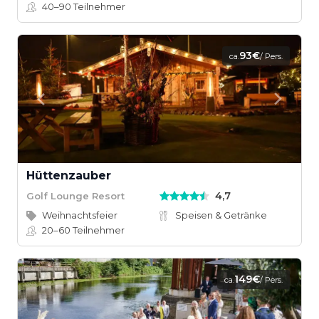
40–90
Teilnehmer
93€
ca.
/ Pers.
Hüttenzauber
4,7
Golf Lounge Resort
Weihnachtsfeier
Speisen & Getränke
20–60
Teilnehmer
149€
ca.
/ Pers.