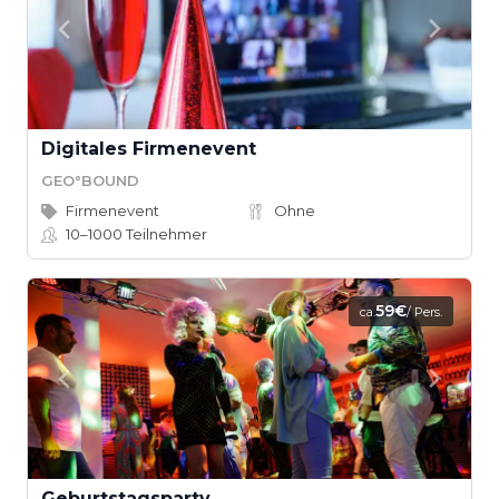
Digitales Firmenevent
GEO°BOUND
Firmenevent
Ohne
10–1000
Teilnehmer
59€
ca.
/ Pers.
Geburtstagsparty