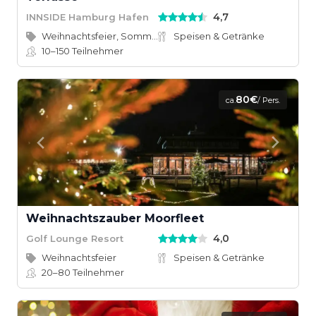
4,7
INNSIDE Hamburg Hafen
Weihnachtsfeier, Sommerfest
Speisen & Getränke
10–150
Teilnehmer
80€
ca.
/ Pers.
Weihnachtszauber Moorfleet
4,0
Golf Lounge Resort
Weihnachtsfeier
Speisen & Getränke
20–80
Teilnehmer