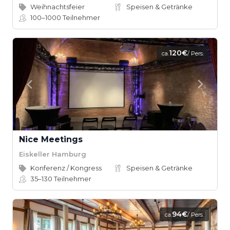
Weihnachtsfeier
Speisen & Getränke
100–1000
Teilnehmer
120€
ca.
/ Pers.
Nice Meetings
Eiskeller Hamburg
Konferenz / Kongress
Speisen & Getränke
35–130
Teilnehmer
94€
ca.
/ Pers.