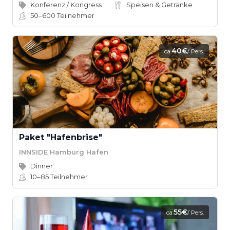
Konferenz / Kongress
Speisen & Getränke
50–600
Teilnehmer
40€
ca.
/ Pers.
Paket "Hafenbrise"
INNSIDE Hamburg Hafen
Dinner
10–85
Teilnehmer
55€
ca.
/ Pers.