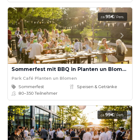
95€
ca.
/ Pers.
Sommerfest mit BBQ in Planten un Blomen
Park Café Planten un Blomen
Sommerfest
Speisen & Getränke
80–350
Teilnehmer
99€
ca.
/ Pers.