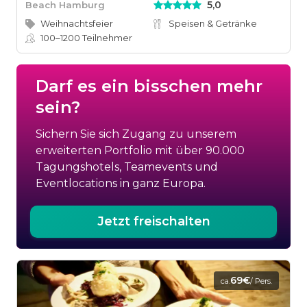
5,0
Beach Hamburg
Weihnachtsfeier
Speisen & Getränke
100–1200
Teilnehmer
Darf es ein bisschen mehr
sein?
Sichern Sie sich Zugang zu unserem
erweiterten Portfolio mit über 90.000
Tagungshotels, Teamevents und
Eventlocations in ganz Europa.
Jetzt freischalten
69€
ca.
/ Pers.